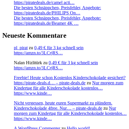
https://piratedeals.de/camel acti…
Die besten Schnäppchen, Preisfehler, Angebote:
https://piratedeals.de/PHILIPS On…
Die besten Schnäppchen, Preisfehler, Angebote:
https://piratedeals.de/Beamer 4K …
Neueste Kommentare
pl_pirat
zu
0,49 € für 3 kg schnell sein
https://amzn.to/3LCrjRS…
Nalan Hizlitürk
zu
0,49 € für 3 kg schnell sein
https://amzn.to/3LCrjRS…
Freebie! Heute schon Kostenlos Kinderschokolade gesichert?
https://pirate-deals.d… – pirate-deals.de
zu
Nur morgen zum
Kindertag für alle Kinderschokolade kostenlos…
https://www.kinde…
Nicht vergessen, heute euren Supermarkt zu plündern.
Kinderschokolade 4free. Nur… – pirate-deals.de
zu
Nur
morgen zum Kindertag für alle Kinderschokolade kostenlos…
https://www.kinde…
A WordPress Commenter
zu
Hello world!