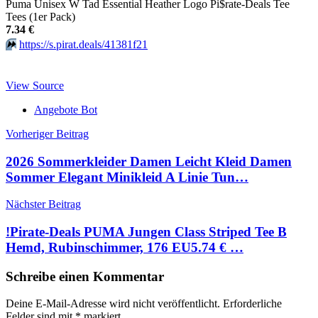
Puma Unisex W Tad Essential Heather Logo Pi$rate-Deals Tee
Tees (1er Pack)
7.34 €
⏩️
https://s.pirat.deals/41381f21
View Source
Angebote Bot
Beitragsnavigation
Vorheriger Beitrag
2026 Sommerkleider Damen Leicht Kleid Damen
Sommer Elegant Minikleid A Linie Tun…
Nächster Beitrag
!Pirate-Deals PUMA Jungen Class Striped Tee B
Hemd, Rubinschimmer, 176 EU5.74 € …
Schreibe einen Kommentar
Deine E-Mail-Adresse wird nicht veröffentlicht.
Erforderliche
Felder sind mit
*
markiert