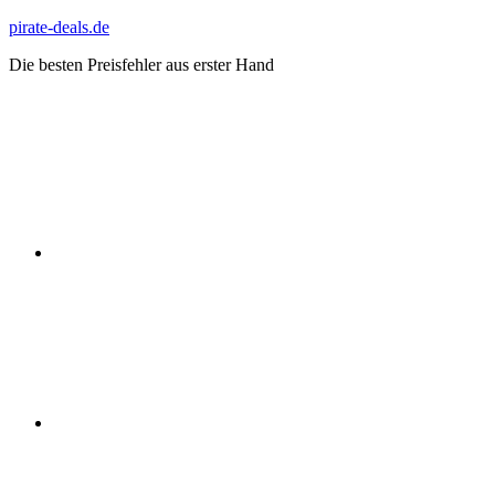
Zum
pirate-deals.de
Inhalt
Die besten Preisfehler aus erster Hand
springen
WhatsApp
Telegram
Discord