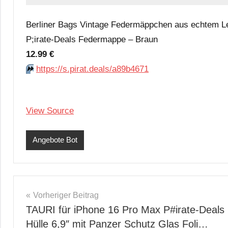
Berliner Bags Vintage Federmäppchen aus echtem Le
P;irate-Deals Federmappe – Braun
12.99 €
⏩️
https://s.pirat.deals/a89b4671
View Source
Angebote Bot
Beitragsnavigation
Vorheriger Beitrag
TAURI für iPhone 16 Pro Max P#irate-Deals
Hülle 6,9″ mit Panzer Schutz Glas Foli…