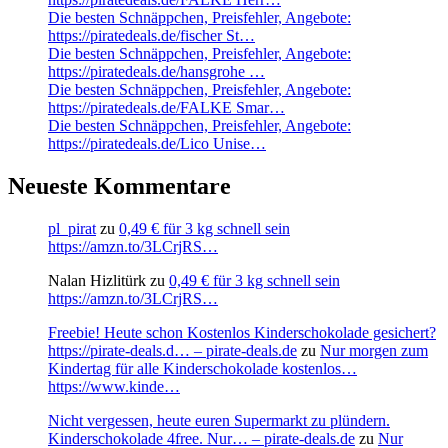
Die besten Schnäppchen, Preisfehler, Angebote:
https://piratedeals.de/fischer St…
Die besten Schnäppchen, Preisfehler, Angebote:
https://piratedeals.de/hansgrohe …
Die besten Schnäppchen, Preisfehler, Angebote:
https://piratedeals.de/FALKE Smar…
Die besten Schnäppchen, Preisfehler, Angebote:
https://piratedeals.de/Lico Unise…
Neueste Kommentare
pl_pirat
zu
0,49 € für 3 kg schnell sein
https://amzn.to/3LCrjRS…
Nalan Hizlitürk
zu
0,49 € für 3 kg schnell sein
https://amzn.to/3LCrjRS…
Freebie! Heute schon Kostenlos Kinderschokolade gesichert?
https://pirate-deals.d… – pirate-deals.de
zu
Nur morgen zum
Kindertag für alle Kinderschokolade kostenlos…
https://www.kinde…
Nicht vergessen, heute euren Supermarkt zu plündern.
Kinderschokolade 4free. Nur… – pirate-deals.de
zu
Nur