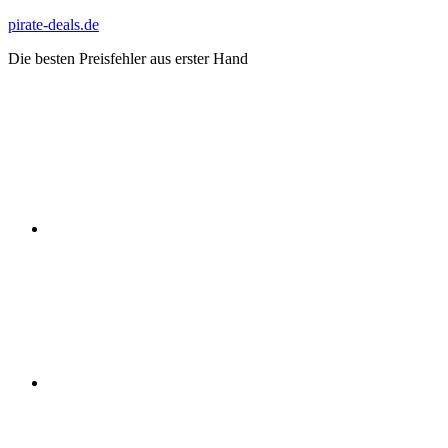
Zum
pirate-deals.de
Inhalt
Die besten Preisfehler aus erster Hand
springen
WhatsApp
Telegram
Discord