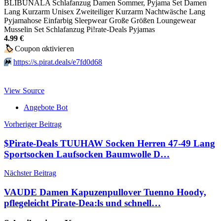
BLIBUNALA Schlafanzug Damen Sommer, Pyjama Set Damen
Lang Kurzarm Unisex Zweiteiliger Kurzarm Nachtwäsche Lang
Pyjamahose Einfarbig Sleepwear Große Größen Loungewear
Musselin Set Schlafanzug Pi!rate-Deals Pyjamas
4.99 €
🏷
Сοuрοn αktiviегеn
⏩️
https://s.pirat.deals/e7fd0d68
View Source
Angebote Bot
Beitragsnavigation
Vorheriger Beitrag
$Pirate-Deals TUUHAW Socken Herren 47-49 Lang
Sportsocken Laufsocken Baumwolle D…
Nächster Beitrag
VAUDE Damen Kapuzenpullover Tuenno Hoody,
pflegeleicht Pirate-Dea:ls und schnell…