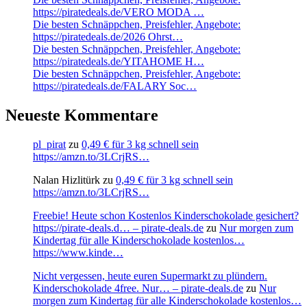
https://piratedeals.de/VERO MODA …
Die besten Schnäppchen, Preisfehler, Angebote:
https://piratedeals.de/2026 Ohrst…
Die besten Schnäppchen, Preisfehler, Angebote:
https://piratedeals.de/YITAHOME H…
Die besten Schnäppchen, Preisfehler, Angebote:
https://piratedeals.de/FALARY Soc…
Neueste Kommentare
pl_pirat
zu
0,49 € für 3 kg schnell sein
https://amzn.to/3LCrjRS…
Nalan Hizlitürk
zu
0,49 € für 3 kg schnell sein
https://amzn.to/3LCrjRS…
Freebie! Heute schon Kostenlos Kinderschokolade gesichert?
https://pirate-deals.d… – pirate-deals.de
zu
Nur morgen zum
Kindertag für alle Kinderschokolade kostenlos…
https://www.kinde…
Nicht vergessen, heute euren Supermarkt zu plündern.
Kinderschokolade 4free. Nur… – pirate-deals.de
zu
Nur
morgen zum Kindertag für alle Kinderschokolade kostenlos…