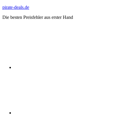
Zum
pirate-deals.de
Inhalt
Die besten Preisfehler aus erster Hand
springen
WhatsApp
Telegram
Discord