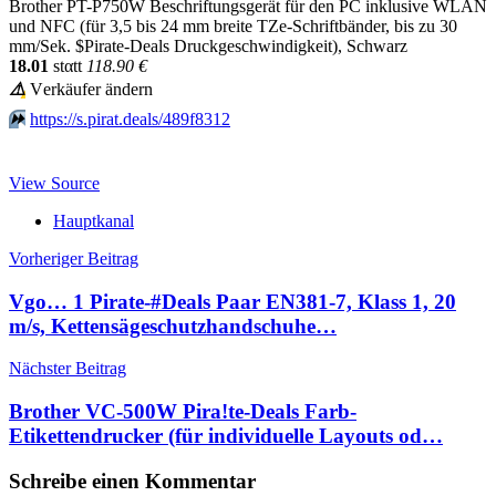
Brother PT-P750W Beschriftungsgerät für den PC inklusive WLAN
und NFC (für 3,5 bis 24 mm breite TZe-Schriftbänder, bis zu 30
mm/Sek. $Pirate-Deals Druckgeschwindigkeit), Schwarz
18.01
stαtt
118.90 €
⚠️
Vеrkäufеr ändеrn
⏩️
https://s.pirat.deals/489f8312
View Source
Hauptkanal
Beitragsnavigation
Vorheriger Beitrag
Vgo… 1 Pirate-#Deals Paar EN381-7, Klass 1, 20
m/s, Kettensägeschutzhandschuhe…
Nächster Beitrag
Brother VC-500W Pira!te-Deals Farb-
Etikettendrucker (für individuelle Layouts od…
Schreibe einen Kommentar