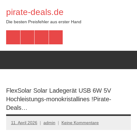
Zum
pirate-deals.de
Inhalt
springen
Die besten Preisfehler aus erster Hand
WhatsApp
Telegram
Discord
Facebook
FlexSolar Solar Ladegerät USB 6W 5V
Hochleistungs-monokristallines !Pirate-
Deals…
11. April 2026
admin
Keine Kommentare