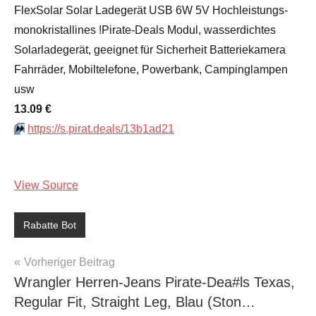
FlexSolar Solar Ladegerät USB 6W 5V Hochleistungs-
monokristallines !Pirate-Deals Modul, wasserdichtes
Solarladegerät, geeignet für Sicherheit Batteriekamera
Fahrräder, Mobiltelefone, Powerbank, Campinglampen
usw
13.09 €
⏩️
https://s.pirat.deals/13b1ad21
View Source
Rabatte Bot
Beitragsnavigation
Vorheriger Beitrag
Wrangler Herren-Jeans Pirate-Dea#ls Texas,
Regular Fit, Straight Leg, Blau (Ston…