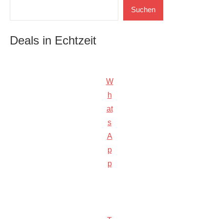
Suchen
Suchen
Deals in Echtzeit
W
h
at
s
A
p
p