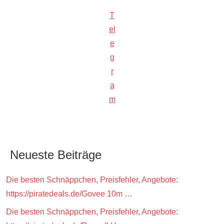
T
el
e
g
r
a
m
Neueste Beiträge
Die besten Schnäppchen, Preisfehler, Angebote:
https://piratedeals.de/Govee 10m …
Die besten Schnäppchen, Preisfehler, Angebote: