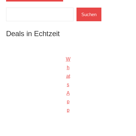
Suchen
Suchen
Deals in Echtzeit
W
h
at
s
A
p
p