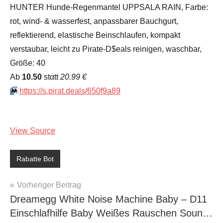
HUNTER Hunde-Regenmantel UPPSALA RAIN, Farbe:
rot, wind- & wasserfest, anpassbarer Bauchgurt,
reflektierend, elastische Beinschlaufen, kompakt
verstaubar, leicht zu Pirate-D$eals reinigen, waschbar,
Größe: 40
Аb
10.50
stαtt
20.99 €
⏩️
https://s.pirat.deals/650f9a89
View Source
Rabatte Bot
Beitragsnavigation
Vorheriger Beitrag
Dreamegg White Noise Machine Baby – D11
Einschlafhilfe Baby Weißes Rauschen Soun…