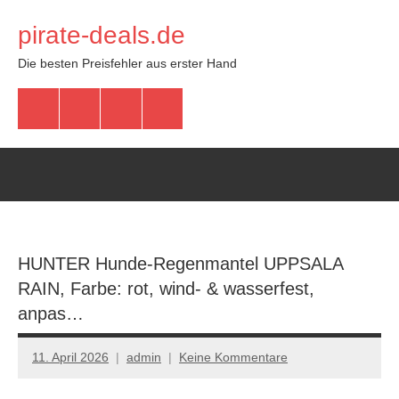
Zum
pirate-deals.de
Inhalt
springen
Die besten Preisfehler aus erster Hand
WhatsApp
Telegram
Discord
Facebook
HUNTER Hunde-Regenmantel UPPSALA
RAIN, Farbe: rot, wind- & wasserfest,
anpas…
11. April 2026
admin
Keine Kommentare