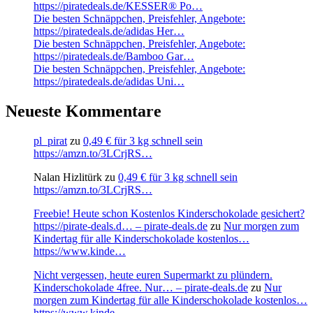
https://piratedeals.de/KESSER® Po…
Die besten Schnäppchen, Preisfehler, Angebote:
https://piratedeals.de/adidas Her…
Die besten Schnäppchen, Preisfehler, Angebote:
https://piratedeals.de/Bamboo Gar…
Die besten Schnäppchen, Preisfehler, Angebote:
https://piratedeals.de/adidas Uni…
Neueste Kommentare
pl_pirat
zu
0,49 € für 3 kg schnell sein
https://amzn.to/3LCrjRS…
Nalan Hizlitürk
zu
0,49 € für 3 kg schnell sein
https://amzn.to/3LCrjRS…
Freebie! Heute schon Kostenlos Kinderschokolade gesichert?
https://pirate-deals.d… – pirate-deals.de
zu
Nur morgen zum
Kindertag für alle Kinderschokolade kostenlos…
https://www.kinde…
Nicht vergessen, heute euren Supermarkt zu plündern.
Kinderschokolade 4free. Nur… – pirate-deals.de
zu
Nur
morgen zum Kindertag für alle Kinderschokolade kostenlos…
https://www.kinde…