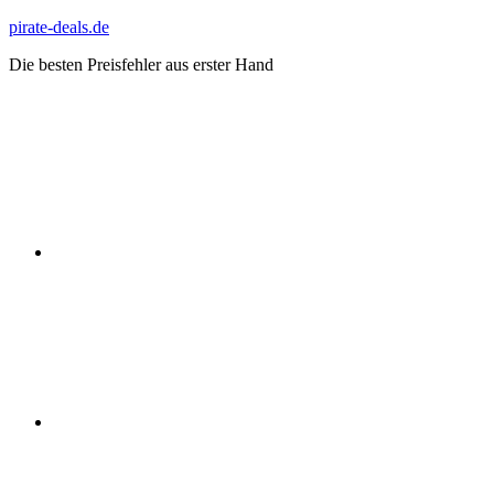
Zum
pirate-deals.de
Inhalt
Die besten Preisfehler aus erster Hand
springen
WhatsApp
Telegram
Discord