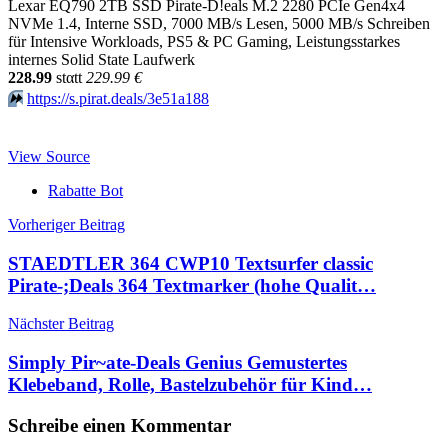
Lexar EQ790 2TB SSD Pirate-D!eals M.2 2280 PCIe Gen4x4
NVMe 1.4, Interne SSD, 7000 MB/s Lesen, 5000 MB/s Schreiben
für Intensive Workloads, PS5 & PC Gaming, Leistungsstarkes
internes Solid State Laufwerk
228.99
stαtt
229.99 €
⏩️
https://s.pirat.deals/3e51a188
View Source
Rabatte Bot
Beitragsnavigation
Vorheriger Beitrag
STAEDTLER 364 CWP10 Textsurfer classic
Pirate-;Deals 364 Textmarker (hohe Qualit…
Nächster Beitrag
Simply Pir~ate-Deals Genius Gemustertes
Klebeband, Rolle, Bastelzubehör für Kind…
Schreibe einen Kommentar