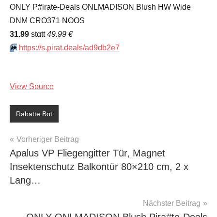
ONLY P#irate-Deals ONLMADISON Blush HW Wide
DNM CRO371 NOOS
31.99
stαtt
49.99 €
⏩️
https://s.pirat.deals/ad9db2e7
View Source
Rabatte Bot
Beitragsnavigation
Vorheriger Beitrag
Apalus VP Fliegengitter Tür, Magnet
Insektenschutz Balkontür 80×210 cm, 2 x
Lang…
Nächster Beitrag