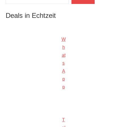
Deals in Echtzeit
W
h
at
s
A
p
p
T