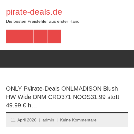
Zum
pirate-deals.de
Inhalt
springen
Die besten Preisfehler aus erster Hand
WhatsApp
Telegram
Discord
Facebook
ONLY P#irate-Deals ONLMADISON Blush
HW Wide DNM CRO371 NOOS31.99 stαtt
49.99 € h…
11. April 2026
admin
Keine Kommentare