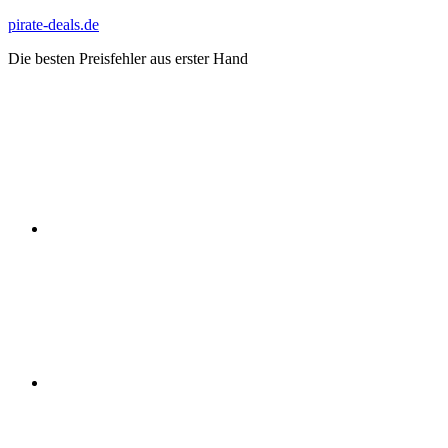
Zum
pirate-deals.de
Inhalt
Die besten Preisfehler aus erster Hand
springen
WhatsApp
Telegram
Discord