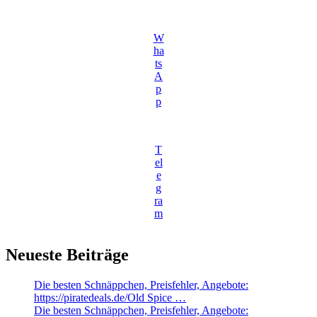
W
ha
ts
A
p
p
T
el
e
g
ra
m
Neueste Beiträge
Die besten Schnäppchen, Preisfehler, Angebote:
https://piratedeals.de/Old Spice …
Die besten Schnäppchen, Preisfehler, Angebote: