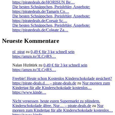
https://piratedeals.de/HORISUN Be…
Die besten Schnäppchen, Preisfehler, Angebote:
https://piratedeals.de/Tamaris Co…
Die besten Schnäppchen, Preisfehler, Angebote:
https://piratedeals.de/Corsair Sc…
Die besten Schnäppchen, Preisfehler, Angebote:
https://piratedeals.de/Colgate Za…
Neueste Kommentare
pl_pirat
zu
0,49 € für 3 kg schnell sein
https://amzn.to/3LCrjRS…
Nalan Hizlitürk
zu
0,49 € für 3 kg schnell sein
https://amzn.to/3LCrjRS…
Freebie! Heute schon Kostenlos Kinderschokolade gesichert?
https://pirate-deals.d… – pirate-deals.de
zu
Nur morgen zum
Kindertag für alle Kinderschokolade kostenlos…
https://www.kinde…
Nicht vergessen, heute euren Supermarkt zu plündern.
Kinderschokolade 4free. Nur… – pirate-deals.de
zu
Nur
morgen zum Kindertag für alle Kinderschokolade kostenlos…
https://www.kinde…