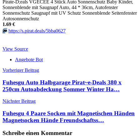
Pirate-D;eals VGECEE 4 Stück Auto Sonnenschutz Baby Kinder,
Sonnenblende mit Saugnapf Auto, 44 * 36cm, Autofenster
Sonnenschutz Saugnapf mit UV Schutz Sonnenblende Seitenfenster
Autosonnenschutz
1.69 €
⏩️
https://s.pirat.deals/5bba0627
View Source
Angebote Bot
Beitragsnavigation
Vorheriger Beitrag
Fuhesgu Auto Halbgarage Pirat~e-Deals 380 x
250cm Autoabdeckung Sommer Winter Ha…
Nächster Beitrag
Fuhesgu 4 Paare Socken mit Magnetischen Händen
Magnetsocken Hände Freundschaftss…
Schreibe einen Kommentar