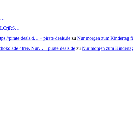
RS…
to/3LCrjRS…
s://pirate-deals.d… – pirate-deals.de
zu
Nur morgen zum Kindertag f
chokolade 4free. Nur… – pirate-deals.de
zu
Nur morgen zum Kindertag