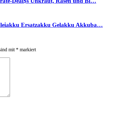
rate-Deal$s Unkraut, Rasen und Bl…
Bleiakku Ersatzakku Gelakku Akkuba…
sind mit
*
markiert