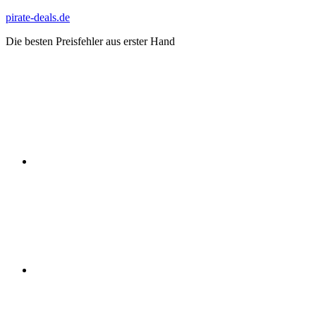
Zum
pirate-deals.de
Inhalt
Die besten Preisfehler aus erster Hand
springen
WhatsApp
Telegram
Discord