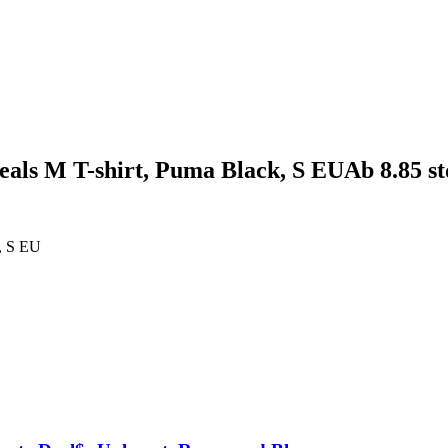
als M T-shirt, Puma Black, S EUАb 8.85 s
, S EU