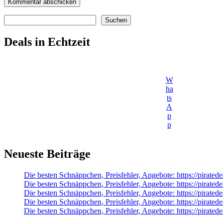
Suchen
Suchen
Deals in Echtzeit
W
ha
ts
A
p
p
Neueste Beiträge
Die besten Schnäppchen, Preisfehler, Angebote: https://pirat
Die besten Schnäppchen, Preisfehler, Angebote: https://pirate
Die besten Schnäppchen, Preisfehler, Angebote: https://pir
Die besten Schnäppchen, Preisfehler, Angebote: https://pir
Die besten Schnäppchen, Preisfehler, Angebote: https://pir