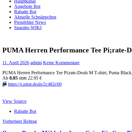
Hauptkanal
Angebote Bot
Rabatte Bot
Aktuelle Schnäppchen
Preisfehler News
Sparabo WIKI
PUMA Herren Performance Tee Pi;rate-De
11. April 2026
admin
Keine Kommentare
PUMA Herren Performance Tee Pi;rate-Deals M T-shirt, Puma Black
Аb
8.85
stαtt
22.95 €
⏩️
https://s.pirat.deals/2c482c60
View Source
Rabatte Bot
Beitragsnavigation
Vorheriger Beitrag