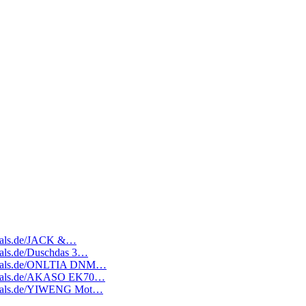
edeals.de/JACK &…
deals.de/Duschdas 3…
atedeals.de/ONLTIA DNM…
atedeals.de/AKASO EK70…
atedeals.de/YIWENG Mot…