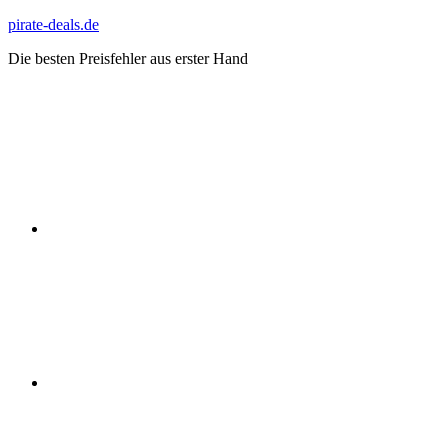
Zum
pirate-deals.de
Inhalt
Die besten Preisfehler aus erster Hand
springen
WhatsApp
Telegram
Discord