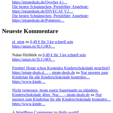
https://piratedeals.de/Qewher 4 i…
Die besten Schnäppchen, Preisfehler, Angebote:
https://piratedeals.de/DIVECAT V2…
Die besten Schnäppchen, Preisfehler, Angebote:
https://piratedeals.de/Polsterrei…
Neueste Kommentare
pl_pirat
zu
0,49 € für 3 kg schnell sein
https://amzn.to/3LCrjRS…
Nalan Hizlitürk
zu
0,49 € für 3 kg schnell sein
https://amzn.to/3LCrjRS…
Freebie! Heute schon Kostenlos Kinderschokolade gesichert?
https://pirate-deals.d… – pirate-deals.de
zu
Nur morgen zum
Kindertag für alle Kinderschokolade kostenlos…
https://www.kinde…
Nicht vergessen, heute euren Supermarkt zu plündern.
Kinderschokolade 4free. Nur… – pirate-deals.de
zu
Nur
morgen zum Kindertag für alle Kinderschokolade kostenlos…
https://www.kinde…
A WordPress Commenter
zu
Hello world!