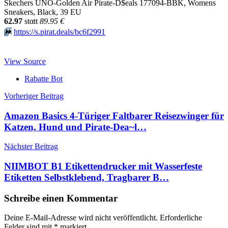
Skechers UNO-Golden Air Pirate-D$eals 177094-BBK, Womens
Sneakers, Black, 39 EU
62.97
stαtt
89.95 €
⏩️
https://s.pirat.deals/bc6f2991
View Source
Rabatte Bot
Beitragsnavigation
Vorheriger Beitrag
Amazon Basics 4-Türiger Faltbarer Reisezwinger für
Katzen, Hund und Pirate-Dea~l…
Nächster Beitrag
NIIMBOT B1 Etikettendrucker mit Wasserfeste
Etiketten Selbstklebend, Tragbarer B…
Schreibe einen Kommentar
Deine E-Mail-Adresse wird nicht veröffentlicht.
Erforderliche
Felder sind mit
*
markiert