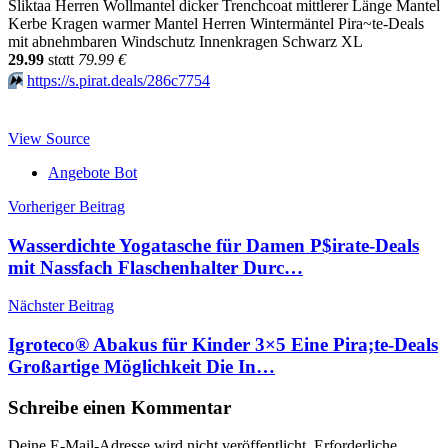
Sliktaa Herren Wollmantel dicker Trenchcoat mittlerer Länge Mantel
Kerbe Kragen warmer Mantel Herren Wintermäntel Pira~te-Deals
mit abnehmbaren Windschutz Innenkragen Schwarz XL
29.99
stαtt
79.99 €
⏩️
https://s.pirat.deals/286c7754
View Source
Angebote Bot
Beitragsnavigation
Vorheriger Beitrag
Wasserdichte Yogatasche für Damen P$irate-Deals
mit Nassfach Flaschenhalter Durc…
Nächster Beitrag
Igroteco® Abakus für Kinder 3×5 Eine Pira;te-Deals
Großartige Möglichkeit Die In…
Schreibe einen Kommentar
Deine E-Mail-Adresse wird nicht veröffentlicht.
Erforderliche