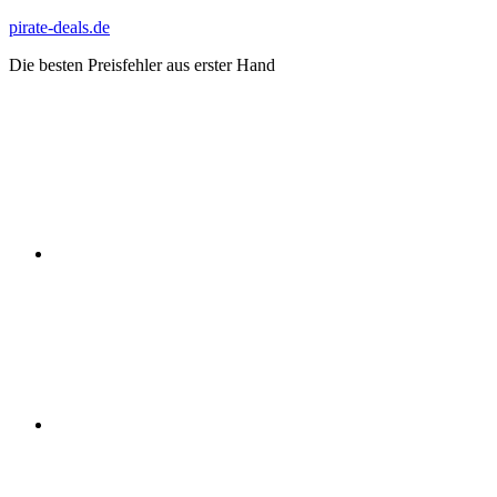
Zum
pirate-deals.de
Inhalt
Die besten Preisfehler aus erster Hand
springen
WhatsApp
Telegram
Discord