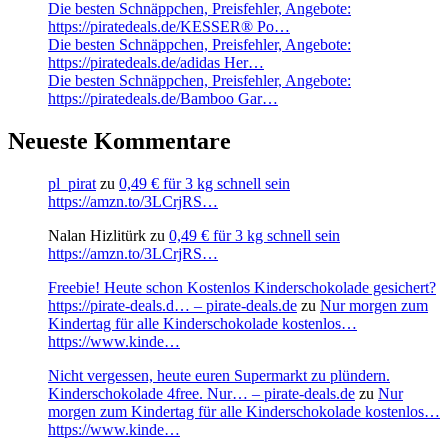
Die besten Schnäppchen, Preisfehler, Angebote:
https://piratedeals.de/KESSER® Po…
Die besten Schnäppchen, Preisfehler, Angebote:
https://piratedeals.de/adidas Her…
Die besten Schnäppchen, Preisfehler, Angebote:
https://piratedeals.de/Bamboo Gar…
Neueste Kommentare
pl_pirat
zu
0,49 € für 3 kg schnell sein
https://amzn.to/3LCrjRS…
Nalan Hizlitürk
zu
0,49 € für 3 kg schnell sein
https://amzn.to/3LCrjRS…
Freebie! Heute schon Kostenlos Kinderschokolade gesichert?
https://pirate-deals.d… – pirate-deals.de
zu
Nur morgen zum
Kindertag für alle Kinderschokolade kostenlos…
https://www.kinde…
Nicht vergessen, heute euren Supermarkt zu plündern.
Kinderschokolade 4free. Nur… – pirate-deals.de
zu
Nur
morgen zum Kindertag für alle Kinderschokolade kostenlos…
https://www.kinde…