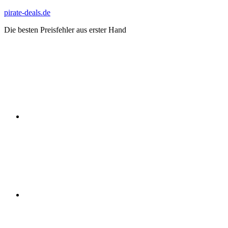
Zum
pirate-deals.de
Inhalt
Die besten Preisfehler aus erster Hand
springen
WhatsApp
Telegram
Discord