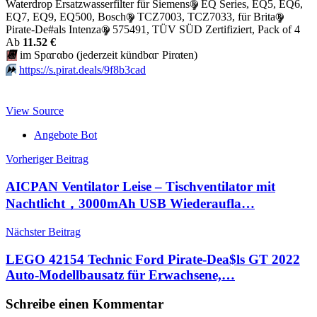
Waterdrop Ersatzwasserfilter für Siemens
®
EQ Series, EQ5, EQ6,
EQ7, EQ9, EQ500, Bosch
®
TCZ7003, TCZ7033, für Brita
®
Pirate-De#als Intenza
®
575491, TÜV SÜD Zertifiziert, Pack of 4
Аb
11.52 €
📆
im Spαгαbο (jеdеrzеit kündbαг Pirαten)
⏩️
https://s.pirat.deals/9f8b3cad
View Source
Angebote Bot
Beitragsnavigation
Vorheriger Beitrag
AICPAN Ventilator Leise – Tischventilator mit
Nachtlicht，3000mAh USB Wiederaufla…
Nächster Beitrag
LEGO 42154 Technic Ford Pirate-Dea$ls GT 2022
Auto-Modellbausatz für Erwachsene,…
Schreibe einen Kommentar