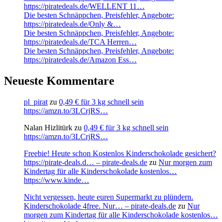
https://piratedeals.de/WELLENT 11…
Die besten Schnäppchen, Preisfehler, Angebote:
https://piratedeals.de/Only &…
Die besten Schnäppchen, Preisfehler, Angebote:
https://piratedeals.de/TCA Herren…
Die besten Schnäppchen, Preisfehler, Angebote:
https://piratedeals.de/Amazon Ess…
Neueste Kommentare
pl_pirat
zu
0,49 € für 3 kg schnell sein
https://amzn.to/3LCrjRS…
Nalan Hizlitürk
zu
0,49 € für 3 kg schnell sein
https://amzn.to/3LCrjRS…
Freebie! Heute schon Kostenlos Kinderschokolade gesichert?
https://pirate-deals.d… – pirate-deals.de
zu
Nur morgen zum
Kindertag für alle Kinderschokolade kostenlos…
https://www.kinde…
Nicht vergessen, heute euren Supermarkt zu plündern.
Kinderschokolade 4free. Nur… – pirate-deals.de
zu
Nur
morgen zum Kindertag für alle Kinderschokolade kostenlos…