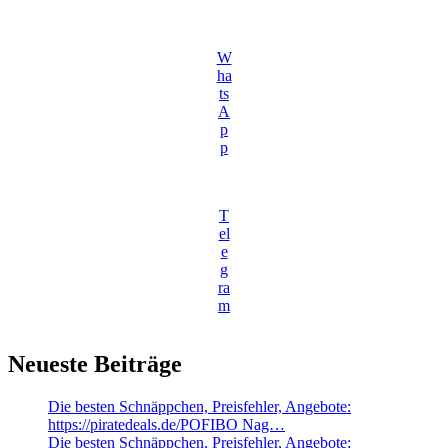
W
ha
ts
A
p
p
T
el
e
g
ra
m
Neueste Beiträge
Die besten Schnäppchen, Preisfehler, Angebote:
https://piratedeals.de/POFIBO Nag…
Die besten Schnäppchen, Preisfehler, Angebote: