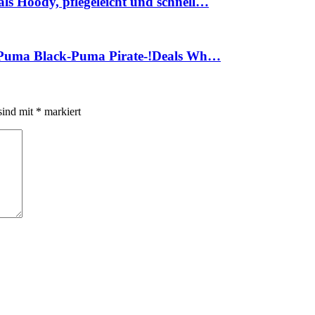
 Hoody, pflegeleicht und schnell…
-Puma Black-Puma Pirate-!Deals Wh…
sind mit
*
markiert