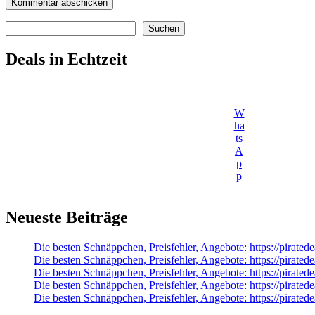
Suchen
Suchen
Deals in Echtzeit
W
ha
ts
A
p
p
Neueste Beiträge
Die besten Schnäppchen, Preisfehler, Angebote: https://pirated
Die besten Schnäppchen, Preisfehler, Angebote: https://pir
Die besten Schnäppchen, Preisfehler, Angebote: https://pirat
Die besten Schnäppchen, Preisfehler, Angebote: https://pirate
Die besten Schnäppchen, Preisfehler, Angebote: https://pirate