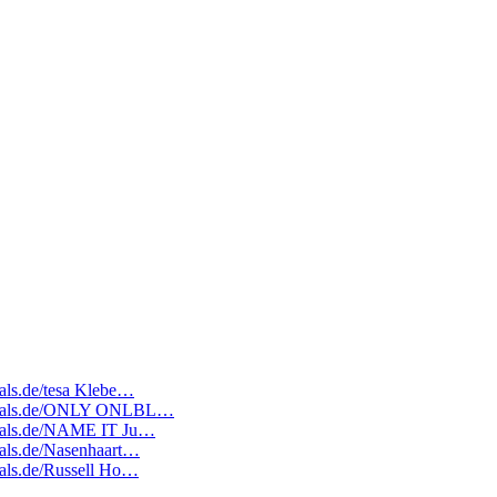
eals.de/tesa Klebe…
atedeals.de/ONLY ONLBL…
edeals.de/NAME IT Ju…
deals.de/Nasenhaart…
deals.de/Russell Ho…