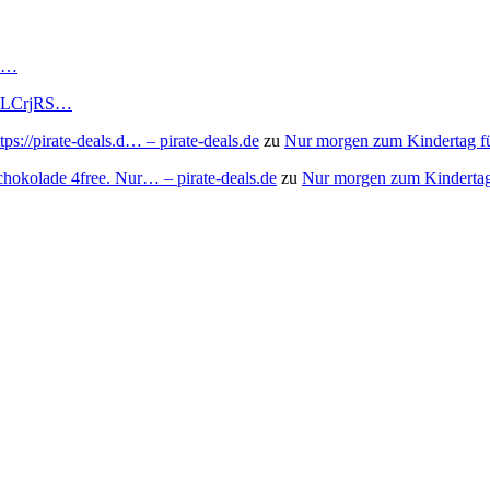
RS…
to/3LCrjRS…
s://pirate-deals.d… – pirate-deals.de
zu
Nur morgen zum Kindertag f
chokolade 4free. Nur… – pirate-deals.de
zu
Nur morgen zum Kindertag