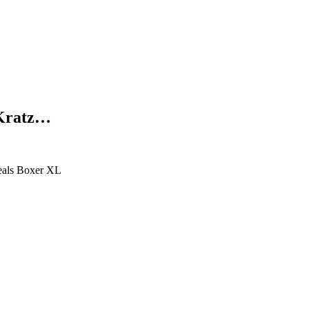
 Kratz…
eals Boxer XL