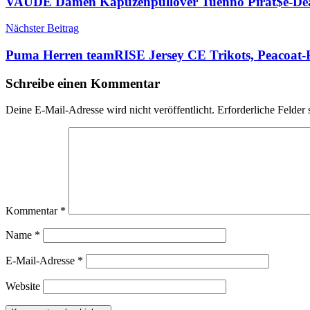
VAUDE Damen Kapuzenpullover Tuenno Pirat$e-Deals
Nächster Beitrag
Puma Herren teamRISE Jersey CE Trikots, Peacoat
Schreibe einen Kommentar
Deine E-Mail-Adresse wird nicht veröffentlicht.
Erforderliche Felder 
Kommentar
*
Name
*
E-Mail-Adresse
*
Website