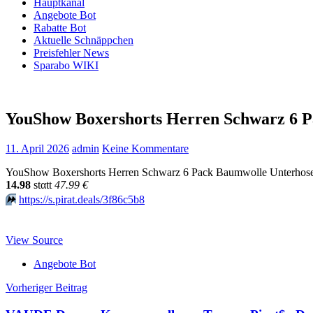
Hauptkanal
Angebote Bot
Rabatte Bot
Aktuelle Schnäppchen
Preisfehler News
Sparabo WIKI
YouShow Boxershorts Herren Schwarz 6 
11. April 2026
admin
Keine Kommentare
YouShow Boxershorts Herren Schwarz 6 Pack Baumwolle Unterhosen
14.98
stαtt
47.99 €
⏩️
https://s.pirat.deals/3f86c5b8
View Source
Angebote Bot
Beitragsnavigation
Vorheriger Beitrag