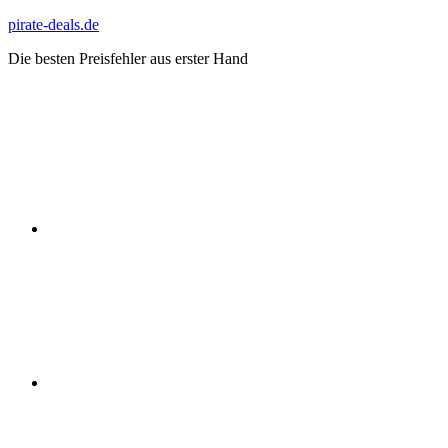
Zum
pirate-deals.de
Inhalt
Die besten Preisfehler aus erster Hand
springen
WhatsApp
Telegram
Discord