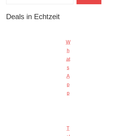
Deals in Echtzeit
W
h
at
s
A
p
p
T