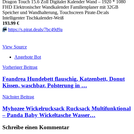
Dragon Touch 15.6 Zoll Digitaler Kalender Wand – 1920 * 1080
FHD Elektronischer Wandkalender Familienplaner mit 32GB
Speicher und Wandhalterung, Touchscreen Pirate-De:als
Intelligenter Tischkalender-Weiß
193.99 €
⏩️
https://s.pirat.deals/7bc49d9a
View Source
Angebote Bot
Beitragsnavigation
Vorheriger Beitrag
Feandrea Hundebett flauschig, Katzenbett, Donut
Kissen, waschbar, Polsterung in …
Nächster Beitrag
Myhozee Wickelrucksack Rucksack Multifunktional
– Panda Baby Wickeltasche Wasser…
Schreibe einen Kommentar