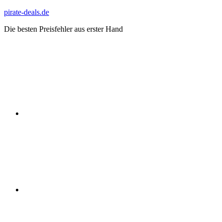
Zum
pirate-deals.de
Inhalt
Die besten Preisfehler aus erster Hand
springen
WhatsApp
Telegram
Discord