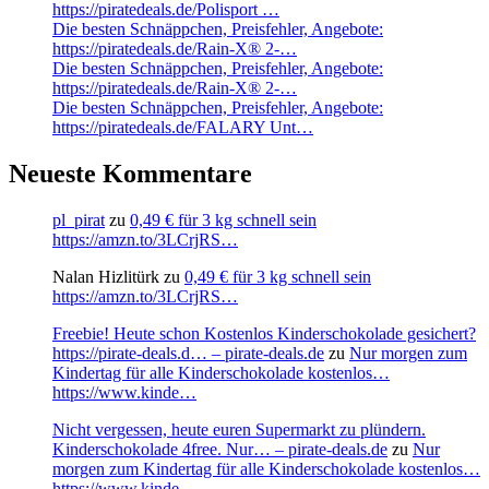
https://piratedeals.de/Polisport …
Die besten Schnäppchen, Preisfehler, Angebote:
https://piratedeals.de/Rain-X® 2-…
Die besten Schnäppchen, Preisfehler, Angebote:
https://piratedeals.de/Rain-X® 2-…
Die besten Schnäppchen, Preisfehler, Angebote:
https://piratedeals.de/FALARY Unt…
Neueste Kommentare
pl_pirat
zu
0,49 € für 3 kg schnell sein
https://amzn.to/3LCrjRS…
Nalan Hizlitürk
zu
0,49 € für 3 kg schnell sein
https://amzn.to/3LCrjRS…
Freebie! Heute schon Kostenlos Kinderschokolade gesichert?
https://pirate-deals.d… – pirate-deals.de
zu
Nur morgen zum
Kindertag für alle Kinderschokolade kostenlos…
https://www.kinde…
Nicht vergessen, heute euren Supermarkt zu plündern.
Kinderschokolade 4free. Nur… – pirate-deals.de
zu
Nur
morgen zum Kindertag für alle Kinderschokolade kostenlos…
https://www.kinde…