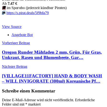
Аb
7.47 €
📆
im Spαгαbο (jеdеrzеit kündbαг Pirαten)
⏩️
https://s.pirat.deals/5f9bfa79
View Source
Angebote Bot
Beitragsnavigation
Vorheriger Beitrag
Oregon Runder Mähfaden 2 mm, Grün, Für Gras,
Unkraut, Rasen und Blumenbeete, Gar…
Nächster Beitrag
[VILLAGE11FACTORY] HAND & BODY WASH
– WILL INVIGORATE (300ml) Koreanische Pf…
Schreibe einen Kommentar
Deine E-Mail-Adresse wird nicht veröffentlicht.
Erforderliche
Felder sind mit
*
markiert