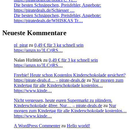
Die besten Schnäppchen, Preisfehler, Angebote:
https://piratedeals.de/Schiesser …
Die besten Schnäppchen, Preisfehler, Angebote:
https://piratedeals.de/WHISKAS Tr…
Neueste Kommentare
pl_pirat
zu
0,49 € für 3 kg schnell sein
https://amzn.to/3LCrjRS…
Nalan Hizlitürk
zu
0,49 € für 3 kg schnell sein
https://amzn.to/3LCrjRS…
Freebie! Heute schon Kostenlos Kinderschokolade gesichert?
https://pirate-deals.d… – pirate-deals.de
zu
Nur morgen zum
Kindertag für alle Kinderschokolade kostenlos…
https://www.kinde…
Nicht vergessen, heute euren Supermarkt zu plündern.
Kinderschokolade 4free. Nur… – pirate-deals.de
zu
Nur
morgen zum Kindertag für alle Kinderschokolade kostenlos…
https://www.kinde…
A WordPress Commenter
zu
Hello world!