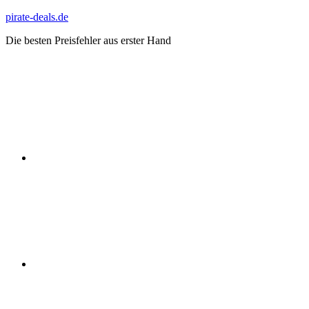
Zum
pirate-deals.de
Inhalt
Die besten Preisfehler aus erster Hand
springen
WhatsApp
Telegram
Discord