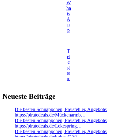
W
ha
ts
A
p
p
T
el
e
g
ra
m
Neueste Beiträge
Die besten Schnäppchen, Preisfehler, Angebote:
https://piratedeals.de/Mückenarmb…
Die besten Schnäppchen, Preisfehler, Angebote:
https://piratedeals.de/Lekespring…
Die besten Schnäppchen, Preisfehler, Angebote:
https://piratedeals.de/hohes C Vi…