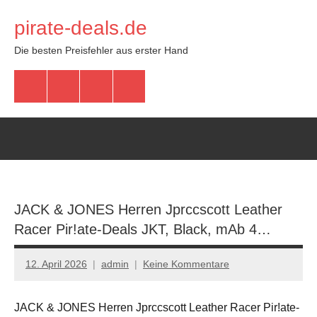
Zum
pirate-deals.de
Inhalt
springen
Die besten Preisfehler aus erster Hand
WhatsApp
Telegram
Discord
Facebook
JACK & JONES Herren Jprccscott Leather
Racer Pir!ate-Deals JKT, Black, mАb 4…
12. April 2026
admin
Keine Kommentare
JACK & JONES Herren Jprccscott Leather Racer Pir!ate-