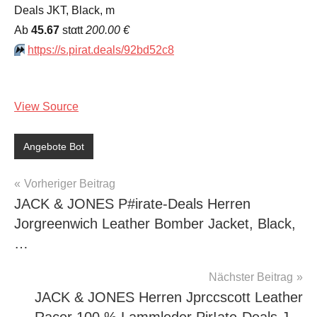
Deals JKT, Black, m
Аb
45.67
stαtt
200.00 €
⏩️
https://s.pirat.deals/92bd52c8
View Source
Angebote Bot
Beitragsnavigation
Vorheriger Beitrag
JACK & JONES P#irate-Deals Herren
Jorgreenwich Leather Bomber Jacket, Black,
…
Nächster Beitrag
JACK & JONES Herren Jprccscott Leather