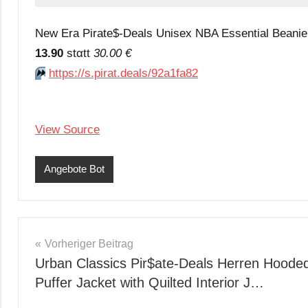
New Era Pirate$-Deals Unisex NBA Essential Beanie
13.90
stαtt
30.00 €
⏩️
https://s.pirat.deals/92a1fa82
View Source
Angebote Bot
Beitragsnavigation
Vorheriger Beitrag
Urban Classics Pir$ate-Deals Herren Hoode
Puffer Jacket with Quilted Interior J…