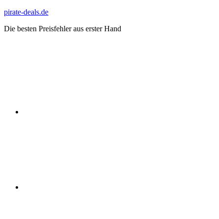
Zum
pirate-deals.de
Inhalt
Die besten Preisfehler aus erster Hand
springen
WhatsApp
Telegram
Discord