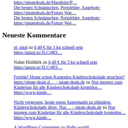
https://piratedeals.de/Maniküre/P…
Die besten Schnäppchen, Preisfehler, Angebote:
https://piratedeals.de/Future War…
Die besten Schnäppchen, Preisfehler, Angebote:
https://piratedeals.de/Future War…
Neueste Kommentare
pl_pirat
zu
0,49 € für 3 kg schnell sein
https://amzn.to/3LCrjRS…
Nalan Hizlitürk
zu
0,49 € für 3 kg schnell sein
https://amzn.to/3LCrjRS…
Freebie! Heute schon Kostenlos Kinderschokolade gesichert?
https://pirate-deals.d… – pirate-deals.de
zu
Nur morgen zum
Kindertag für alle Kinderschokolade kostenlos…
https://www.kinde…
Nicht vergessen, heute euren Supermarkt zu plündern.
Kinderschokolade 4free. Nur… – pirate-deals.de
zu
Nur
morgen zum Kindertag für alle Kinderschokolade kostenlos…
https://www.kinde…
A WordPress Commenter
zu
Hello world!