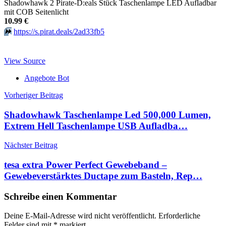
Shadowhawk 2 Pirate-D:eals Stück Taschenlampe LED Aufladbar
mit COB Seitenlicht
10.99 €
⏩️
https://s.pirat.deals/2ad33fb5
View Source
Angebote Bot
Beitragsnavigation
Vorheriger Beitrag
Shadowhawk Taschenlampe Led 500,000 Lumen,
Extrem Hell Taschenlampe USB Aufladba…
Nächster Beitrag
tesa extra Power Perfect Gewebeband –
Gewebeverstärktes Ductape zum Basteln, Rep…
Schreibe einen Kommentar
Deine E-Mail-Adresse wird nicht veröffentlicht.
Erforderliche
Felder sind mit
*
markiert