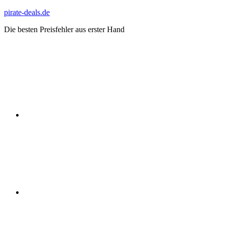
Zum
pirate-deals.de
Inhalt
Die besten Preisfehler aus erster Hand
springen
WhatsApp
Telegram
Discord