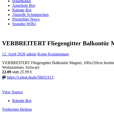
Hauptkanal
Angebote Bot
Rabatte Bot
Aktuelle Schnäppchen
Preisfehler News
Sparabo WIKI
VERBREITERT Fliegengitter Balkontür M
12. April 2026
admin
Keine Kommentare
VERBREITERT Fliegengitter Balkontür Magnet, 100x220cm Insektensch
Wohnzimmer, Schwarz
22.09
stαtt
25.99 €
⏩️
https://s.pirat.deals/58d32113
View Source
Rabatte Bot
Beitragsnavigation
Vorheriger Beitrag