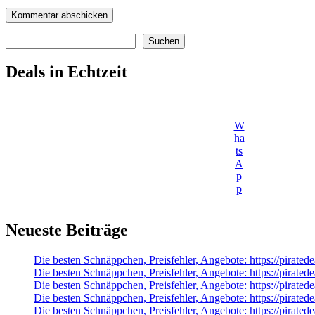
Suchen
Suchen
Deals in Echtzeit
W
ha
ts
A
p
p
Neueste Beiträge
Die besten Schnäppchen, Preisfehler, Angebote: https://pirat
Die besten Schnäppchen, Preisfehler, Angebote: https://pirate
Die besten Schnäppchen, Preisfehler, Angebote: https://pirate
Die besten Schnäppchen, Preisfehler, Angebote: https://pirated
Die besten Schnäppchen, Preisfehler, Angebote: https://pirated