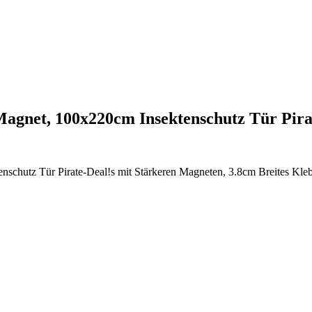
agnet, 100x220cm Insektenschutz Tür Pir
utz Tür Pirate-Deal!s mit Stärkeren Magneten, 3.8cm Breites Klebstr