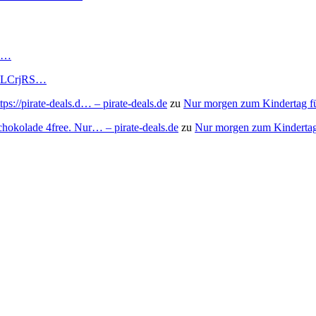
RS…
to/3LCrjRS…
s://pirate-deals.d… – pirate-deals.de
zu
Nur morgen zum Kindertag f
chokolade 4free. Nur… – pirate-deals.de
zu
Nur morgen zum Kindertag