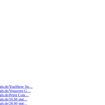
edeals.de/YouShow Sn…
deals.de/Vegavero G…
deals.de/Pepsi Cola…
eals.de/16.66 stαt…
eals.de/28.00 stαt…