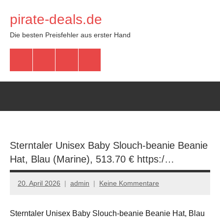
Zum
pirate-deals.de
Inhalt
springen
Die besten Preisfehler aus erster Hand
WhatsApp
Telegram
Discord
Facebook
Sterntaler Unisex Baby Slouch-beanie Beanie
Hat, Blau (Marine), 513.70 € https:/…
20. April 2026
admin
Keine Kommentare
Sterntaler Unisex Baby Slouch-beanie Beanie Hat, Blau