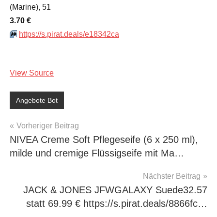
(Marine), 51
3.70 €
⏩️
https://s.pirat.deals/e18342ca
View Source
Angebote Bot
Beitragsnavigation
Vorheriger Beitrag
NIVEA Creme Soft Pflegeseife (6 x 250 ml),
milde und cremige Flüssigseife mit Ma…
Nächster Beitrag
JACK & JONES JFWGALAXY Suede32.57
statt 69.99 € https://s.pirat.deals/8866fc…