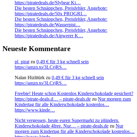
https://piratedeals.de/Slybear Ki…
Die besten Schnäppchen, Preisfehler, Angebote:
https://piratedeals.de/50x PROGRI…
Die besten Schnäppchen, Preisfehler, Angebote:
https://piratedeals.de/Wasserpist…
Die besten Schnäppchen, Preisfehler, Angebote:
https://piratedeals.de/Aipwerer K…
Neueste Kommentare
pl_pirat
zu
0,49 € für 3 kg schnell sein
https://amzn.to/3LCrjRS…
Nalan Hizlitürk
zu
0,49 € für 3 kg schnell sein
https://amzn.to/3LCrjRS…
Freebie! Heute schon Kostenlos Kinderschokolade gesichert?
https://pirate-deals.d… – pirate-deals.de
zu
Nur morgen zum
Kindertag für alle Kinderschokolade kostenlos…
https://www.kinde…
Nicht vergessen, heute euren Supermarkt zu plündern.
Kinderschokolade 4free. Nur… – pirate-deals.de
zu
Nur
morgen zum Kindertag für alle Kinderschokolade kostenlos…
https://www.kinde…