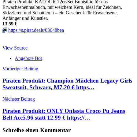
Piraten Produkt: KALOUR 72er-Set Buntstifte für das
Erwachsenenmalbuch, mit weichem Kern, ideal für Zeichnen,
Skizzieren und Schattieren – ein Geschenk für Erwachsene,
Anfänger und Künstler.
13.59 €
⏩️
https://s.pirat.deals/03648bea
View Source
Angebote Bot
Beitragsnavigation
Vorheriger Beitrag
Piraten Produkt: Champion Mädchen Legacy Girls
Sweatsuit, Schwarz, M7.20 € https…
Nächster Beitrag
Piraten Produkt: ONLY Onlasta Croco Pu Jeans
Belt Acc5.96 statt 12.99 € https://…
Schreibe einen Kommentar