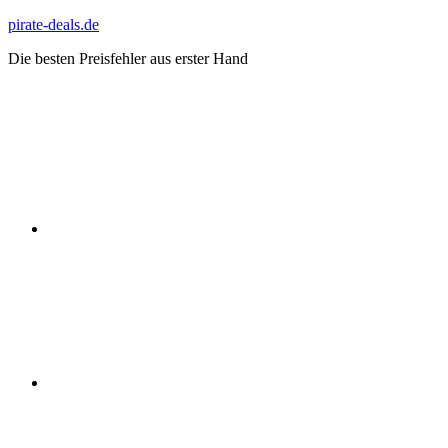
Zum
pirate-deals.de
Inhalt
Die besten Preisfehler aus erster Hand
springen
WhatsApp
Telegram
Discord