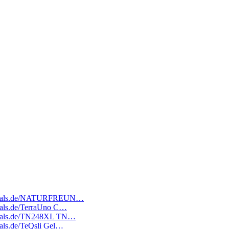
ratedeals.de/NATURFREUN…
deals.de/TerraUno C…
tedeals.de/TN248XL TN…
deals.de/TeQsli Gel…