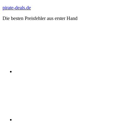
Zum
pirate-deals.de
Inhalt
Die besten Preisfehler aus erster Hand
springen
WhatsApp
Telegram
Discord