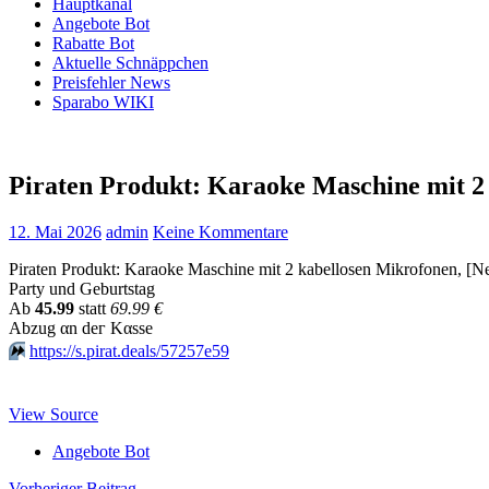
Hauptkanal
Angebote Bot
Rabatte Bot
Aktuelle Schnäppchen
Preisfehler News
Sparabo WIKI
Piraten Produkt: Karaoke Maschine mit 2
12. Mai 2026
admin
Keine Kommentare
Piraten Produkt: Karaoke Maschine mit 2 kabellosen Mikrofonen, [N
Party und Geburtstag
Аb
45.99
statt
69.99 €
Аbzug αn dег Kαssе
⏩️
https://s.pirat.deals/57257e59
View Source
Angebote Bot
Vorheriger Beitrag