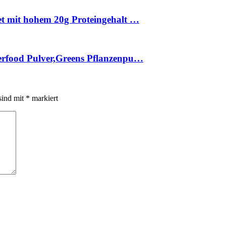
et mit hohem 20g Proteingehalt …
erfood Pulver,Greens Pflanzenpu…
sind mit
*
markiert