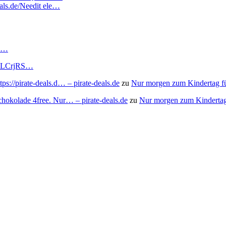
eals.de/Needit ele…
RS…
to/3LCrjRS…
s://pirate-deals.d… – pirate-deals.de
zu
Nur morgen zum Kindertag f
chokolade 4free. Nur… – pirate-deals.de
zu
Nur morgen zum Kindertag