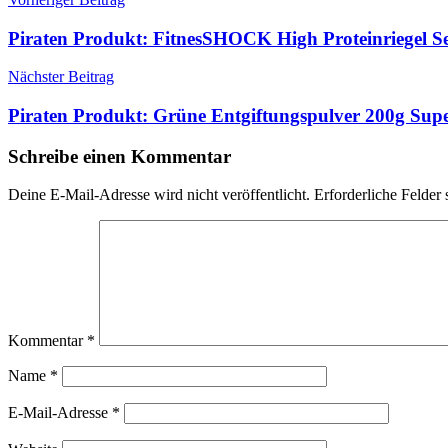
Beitragsnavigation
Piraten Produkt: FitnesSHOCK High Proteinriegel S
Nächster Beitrag
Piraten Produkt: Grüne Entgiftungspulver 200g Sup
Schreibe einen Kommentar
Deine E-Mail-Adresse wird nicht veröffentlicht.
Erforderliche Felder 
Kommentar
*
Name
*
E-Mail-Adresse
*