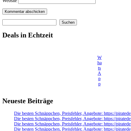
Website
Suchen
Suchen
Deals in Echtzeit
W
ha
ts
A
p
p
Neueste Beiträge
Die besten Schnäppchen, Preisfehler, Angebote: https://pi
Die besten Schnäppchen, Preisfehler, Angebote: https://pirate
Die besten Schnäppchen, Preisfehler, Angebote: https://pira
Die besten Schnäppchen, Preisfehler, Angebote: https://pirate