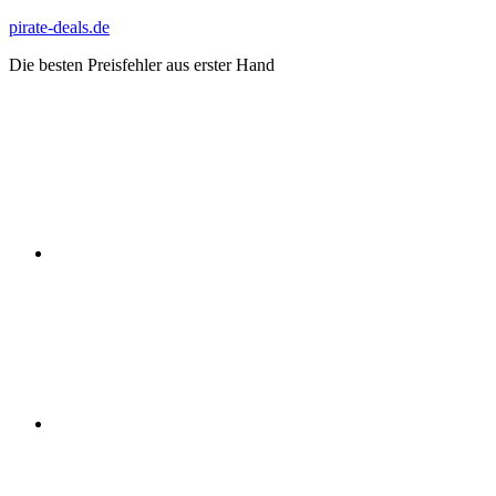
Zum
pirate-deals.de
Inhalt
Die besten Preisfehler aus erster Hand
springen
WhatsApp
Telegram
Discord