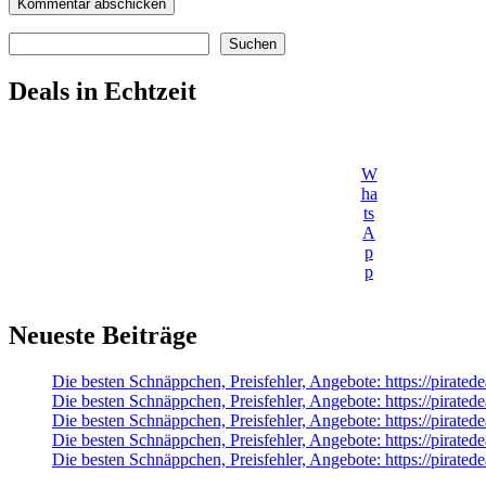
Suchen
Suchen
Deals in Echtzeit
W
ha
ts
A
p
p
Neueste Beiträge
Die besten Schnäppchen, Preisfehler, Angebote: https://pirate
Die besten Schnäppchen, Preisfehler, Angebote: https://pirate
Die besten Schnäppchen, Preisfehler, Angebote: https://pirat
Die besten Schnäppchen, Preisfehler, Angebote: https://pirat
Die besten Schnäppchen, Preisfehler, Angebote: https://pirate