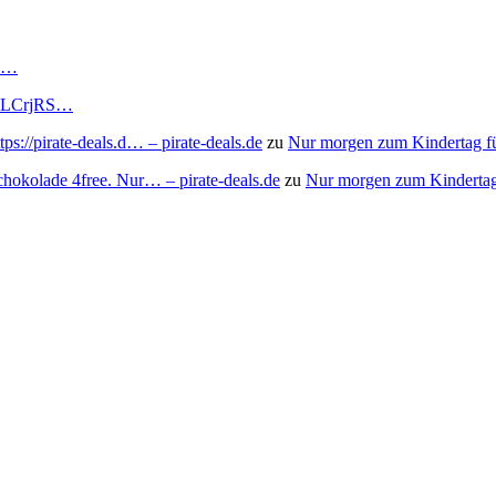
RS…
to/3LCrjRS…
s://pirate-deals.d… – pirate-deals.de
zu
Nur morgen zum Kindertag f
chokolade 4free. Nur… – pirate-deals.de
zu
Nur morgen zum Kindertag