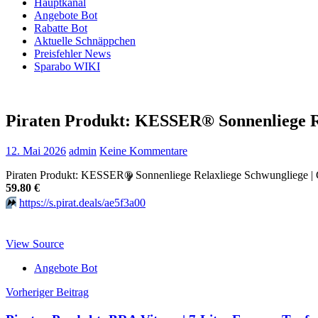
Hauptkanal
Angebote Bot
Rabatte Bot
Aktuelle Schnäppchen
Preisfehler News
Sparabo WIKI
Piraten Produkt: KESSER® Sonnenliege Re
12. Mai 2026
admin
Keine Kommentare
Piraten Produkt: KESSER
®
Sonnenliege Relaxliege Schwungliege | Gar
59.80 €
⏩️
https://s.pirat.deals/ae5f3a00
View Source
Angebote Bot
Beitragsnavigation
Vorheriger Beitrag