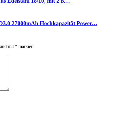
aus Edelstahl 18/10, mit 2 K…
PD3.0 27000mAh Hochkapazität Power…
sind mit
*
markiert