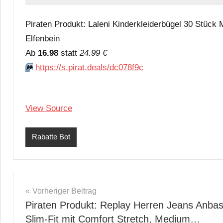
Piraten Produkt: Laleni Kinderkleiderbügel 30 Stück
Elfenbein
Аb
16.98
statt
24.99 €
⏩️
https://s.pirat.deals/dc078f9c
View Source
Rabatte Bot
Beitragsnavigation
Vorheriger Beitrag
Piraten Produkt: Replay Herren Jeans Anba
Slim-Fit mit Comfort Stretch, Medium…