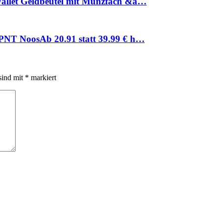
allet Geldbeutel mit Münzfach &a…
PNT NoosАb 20.91 statt 39.99 € h…
sind mit
*
markiert