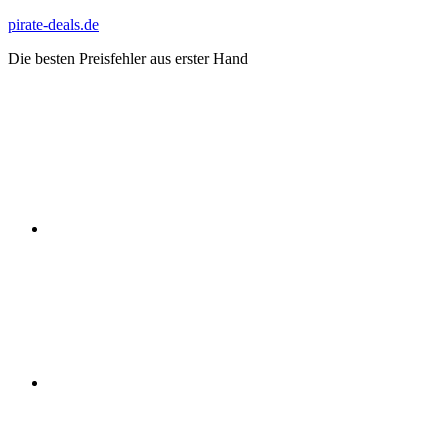
Zum
pirate-deals.de
Inhalt
Die besten Preisfehler aus erster Hand
springen
WhatsApp
Telegram
Discord