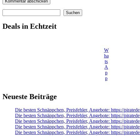
Suchen
Suchen
Deals in Echtzeit
W
ha
ts
A
p
p
Neueste Beiträge
Die besten Schnäppchen, Preisfehler, Angebote: https://pira
Die besten Schnäppchen, Preisfehler, Angebote: https://pirate
Die besten Schnäppchen, Preisfehler, Angebote: https://pira
Die besten Schnäppchen, Preisfehler, Angebote: https://pira
Die besten Schnäppchen, Preisfehler, Angebote: https://pirate