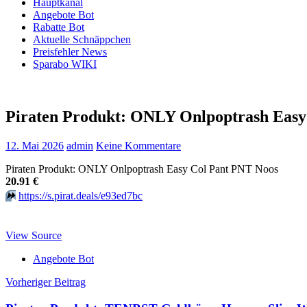
Hauptkanal
Angebote Bot
Rabatte Bot
Aktuelle Schnäppchen
Preisfehler News
Sparabo WIKI
Piraten Produkt: ONLY Onlpoptrash Easy 
12. Mai 2026
admin
Keine Kommentare
Piraten Produkt: ONLY Onlpoptrash Easy Col Pant PNT Noos
20.91 €
⏩️
https://s.pirat.deals/e93ed7bc
View Source
Angebote Bot
Beitragsnavigation
Vorheriger Beitrag