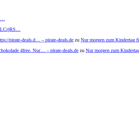
RS…
to/3LCrjRS…
s://pirate-deals.d… – pirate-deals.de
zu
Nur morgen zum Kindertag f
chokolade 4free. Nur… – pirate-deals.de
zu
Nur morgen zum Kindertag