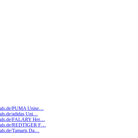
tedeals.de/PUMA Unise…
deals.de/adidas Uni…
tedeals.de/FALARY Her…
tedeals.de/REDTIGER F…
deals.de/Tamaris Da…