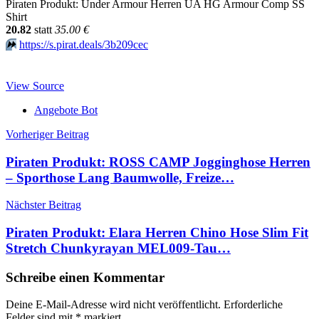
Piraten Produkt: Under Armour Herren UA HG Armour Comp SS
Shirt
20.82
statt
35.00 €
⏩️
https://s.pirat.deals/3b209cec
View Source
Angebote Bot
Beitragsnavigation
Vorheriger Beitrag
Piraten Produkt: ROSS CAMP Jogginghose Herren
– Sporthose Lang Baumwolle, Freize…
Nächster Beitrag
Piraten Produkt: Elara Herren Chino Hose Slim Fit
Stretch Chunkyrayan MEL009-Tau…
Schreibe einen Kommentar
Deine E-Mail-Adresse wird nicht veröffentlicht.
Erforderliche
Felder sind mit
*
markiert