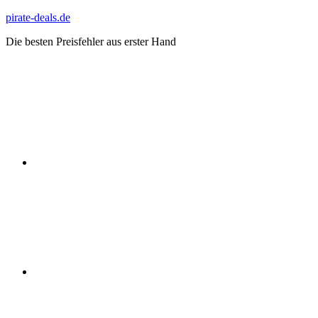
Zum
pirate-deals.de
Inhalt
Die besten Preisfehler aus erster Hand
springen
WhatsApp
Telegram
Discord