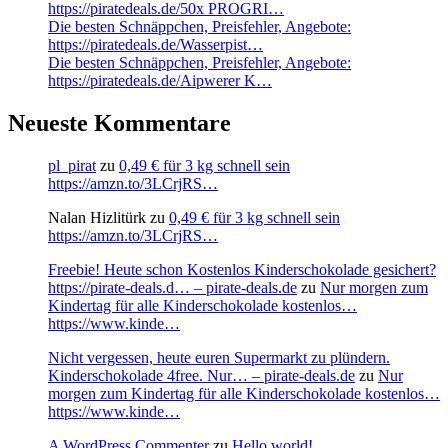
https://piratedeals.de/50x PROGRI…
Die besten Schnäppchen, Preisfehler, Angebote:
https://piratedeals.de/Wasserpist…
Die besten Schnäppchen, Preisfehler, Angebote:
https://piratedeals.de/Aipwerer K…
Neueste Kommentare
pl_pirat
zu
0,49 € für 3 kg schnell sein
https://amzn.to/3LCrjRS…
Nalan Hizlitürk
zu
0,49 € für 3 kg schnell sein
https://amzn.to/3LCrjRS…
Freebie! Heute schon Kostenlos Kinderschokolade gesichert?
https://pirate-deals.d… – pirate-deals.de
zu
Nur morgen zum
Kindertag für alle Kinderschokolade kostenlos…
https://www.kinde…
Nicht vergessen, heute euren Supermarkt zu plündern.
Kinderschokolade 4free. Nur… – pirate-deals.de
zu
Nur
morgen zum Kindertag für alle Kinderschokolade kostenlos…
https://www.kinde…
A WordPress Commenter
zu
Hello world!