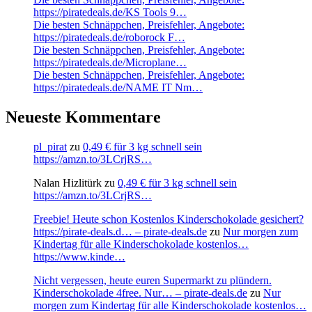
https://piratedeals.de/KS Tools 9…
Die besten Schnäppchen, Preisfehler, Angebote:
https://piratedeals.de/roborock F…
Die besten Schnäppchen, Preisfehler, Angebote:
https://piratedeals.de/Microplane…
Die besten Schnäppchen, Preisfehler, Angebote:
https://piratedeals.de/NAME IT Nm…
Neueste Kommentare
pl_pirat
zu
0,49 € für 3 kg schnell sein
https://amzn.to/3LCrjRS…
Nalan Hizlitürk
zu
0,49 € für 3 kg schnell sein
https://amzn.to/3LCrjRS…
Freebie! Heute schon Kostenlos Kinderschokolade gesichert?
https://pirate-deals.d… – pirate-deals.de
zu
Nur morgen zum
Kindertag für alle Kinderschokolade kostenlos…
https://www.kinde…
Nicht vergessen, heute euren Supermarkt zu plündern.
Kinderschokolade 4free. Nur… – pirate-deals.de
zu
Nur
morgen zum Kindertag für alle Kinderschokolade kostenlos…