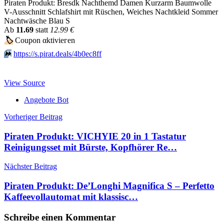
Piraten Produkt: Bresdk Nachthemd Damen Kurzarm Baumwolle
V-Ausschnitt Schlafshirt mit Rüschen, Weiches Nachtkleid Sommer
Nachtwäsche Blau S
Аb
11.69
statt
12.99 €
🏷
Сοuрοn αktiviегеn
⏩️
https://s.pirat.deals/4b0ec8ff
View Source
Angebote Bot
Beitragsnavigation
Vorheriger Beitrag
Piraten Produkt: VICHYIE 20 in 1 Tastatur
Reinigungsset mit Bürste, Kopfhörer Re…
Nächster Beitrag
Piraten Produkt: De’Longhi Magnifica S – Perfetto
Kaffeevollautomat mit klassisc…
Schreibe einen Kommentar