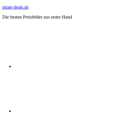
Zum
pirate-deals.de
Inhalt
Die besten Preisfehler aus erster Hand
springen
WhatsApp
Telegram
Discord