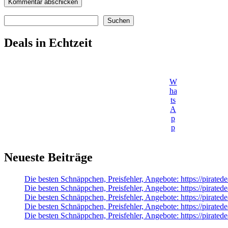
Suchen
Suchen
Deals in Echtzeit
W
ha
ts
A
p
p
Neueste Beiträge
Die besten Schnäppchen, Preisfehler, Angebote: https://pirate
Die besten Schnäppchen, Preisfehler, Angebote: https://piratede
Die besten Schnäppchen, Preisfehler, Angebote: https://pirat
Die besten Schnäppchen, Preisfehler, Angebote: https://pirate
Die besten Schnäppchen, Preisfehler, Angebote: https://pirat