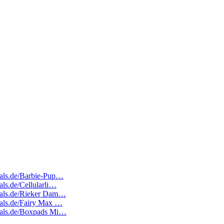
deals.de/Barbie-Pup…
als.de/Cellularli…
edeals.de/Rieker Dam…
deals.de/Fairy Max …
edeals.de/Boxpads Mi…