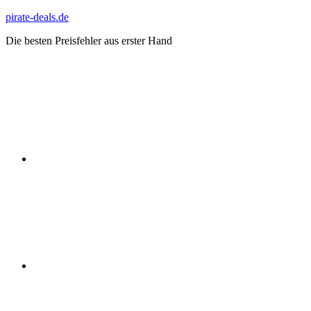
Zum
pirate-deals.de
Inhalt
Die besten Preisfehler aus erster Hand
springen
WhatsApp
Telegram
Discord