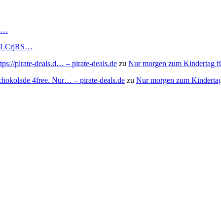
RS…
to/3LCrjRS…
s://pirate-deals.d… – pirate-deals.de
zu
Nur morgen zum Kindertag f
chokolade 4free. Nur… – pirate-deals.de
zu
Nur morgen zum Kindertag