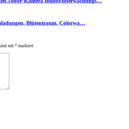
nen,1080P Kamera Indoor,überwachungs…
chladungen, Blütentraum, Colorwa…
sind mit
*
markiert