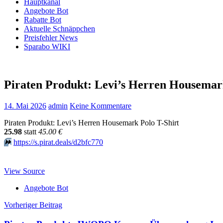
Hauptkanal
Angebote Bot
Rabatte Bot
Aktuelle Schnäppchen
Preisfehler News
Sparabo WIKI
Piraten Produkt: Levi’s Herren Housemark 
14. Mai 2026
admin
Keine Kommentare
Piraten Produkt: Levi’s Herren Housemark Polo T-Shirt
25.98
statt
45.00 €
⏩️
https://s.pirat.deals/d2bfc770
View Source
Angebote Bot
Beitragsnavigation
Vorheriger Beitrag