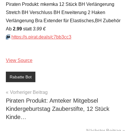
Piraten Produkt: mkemka 12 Stück BH Verlängerung
Stretch BH Verschluss BH Erweiterung 2 Haken
Verlängerung Bra Extender für Elastisches,BH Zubehör
Аb
2.99
statt
3.99 €
⏩️
https://s.pirat.deals/c7bb3cc3
View Source
Rabatte Bot
Beitragsnavigation
Vorheriger Beitrag
Piraten Produkt: Amteker Mitgebsel
Kindergeburtstag Zauberstifte, 12 Stück
Kinde…
Nächster Beitrag