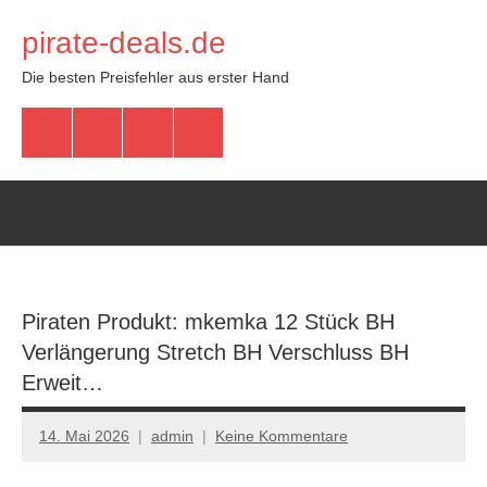
Zum
pirate-deals.de
Inhalt
springen
Die besten Preisfehler aus erster Hand
WhatsApp
Telegram
Discord
Facebook
Piraten Produkt: mkemka 12 Stück BH
Verlängerung Stretch BH Verschluss BH
Erweit…
14. Mai 2026
admin
Keine Kommentare