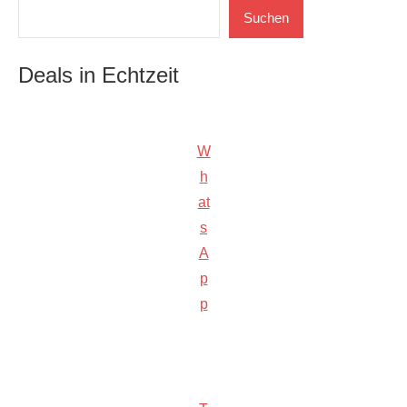
Suchen
Suchen
Deals in Echtzeit
W
h
at
s
A
p
p