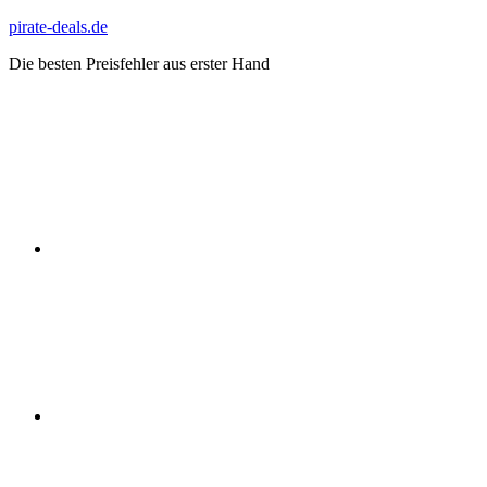
Zum
pirate-deals.de
Inhalt
Die besten Preisfehler aus erster Hand
springen
WhatsApp
Telegram
Discord