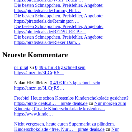
Die besten Schnäppchen, Preisfehler, Angebote:
https://piratedeals.de/Tommy Hilf…
Die besten Schnäppchen, Preisfehler, Angebote:
https://piratedeals.de/Remington …
Die besten Schnäppchen, Preisfehler, Angebote:
https://piratedeals.de/BEDSURE Be…
Die besten Schnäppchen, Preisfehler, Angebote:
https://piratedeals.de/Rieker Dam…
Neueste Kommentare
pl_pirat
zu
0,49 € für 3 kg schnell sein
https://amzn.to/3LCrjRS…
Nalan Hizlitürk
zu
0,49 € für 3 kg schnell sein
https://amzn.to/3LCrjRS…
Freebie! Heute schon Kostenlos Kinderschokolade gesichert?
https://pirate-deals.d… – pirate-deals.de
zu
Nur morgen zum
Kindertag für alle Kinderschokolade kostenlos…
https://www.kinde…
Nicht vergessen, heute euren Supermarkt zu plündern.
Kinderschokolade 4free. Nur… – pirate-deals.de
zu
Nur