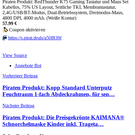
Piraten Produkt: RedThunder K75 Gaming Tastatur und Maus Set
Kabellos, 75% US Layout, Seitliche TKL Membrantastatur,
2,4G/USB/BT-Modus, Dual-Betriebssystem, Dreimodus-Maus,
4800 DPI, 4000 mAh. (Weiße Kontur)
57.99 €
🏷
Сοuрοn αktiviегеn
⏩️
https://s.pirat.deals/a50f839f
View Source
Angebote Bot
Beitragsnavigation
Vorheriger Beitrag
Piraten Produkt: Kopp Standard Unterputz
Feuchtraum 1-fach Abdeckrahmen, für sen…
Nächster Beitrag
Piraten Produkt: Die Preisgekrönte KAIMANA®
Schnorchelmaske Kinder inkl. Trageta…