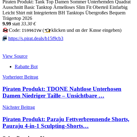
Piraten Produkt: Tank Top Damen Sommer Unterhemden Quadrat
Ausschnitt Basic Tanktop Ärmelloses Slim Fit Oberteil Einfarbig
Leicht Shirt mit Integriertem BH Tanktops Übergroßes Bequem
Trägertop 2026
9.99
statt
33.30 €
✂️
Code:
(
👈
klicken und αn dег Kαssе еingеbеn)
IS996IVW
⏩️
https://s.pirat.deals/b15f9cb3
View Source
Rabatte Bot
Beitragsnavigation
Vorheriger Beitrag
Piraten Produkt: TDONE Nahtlose Unterhosen
Damen Niedriger Taille – Unsichtbare …
Nächster Beitrag
Piraten Produkt: Paraju Fettverbrennende Shorts,
Pauraju 4-in-1 Sculpting-Shorts…