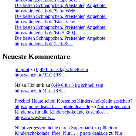
Die besten Schnäppchen, Preisfehler, Angebote:
https://piratedeals.de/Serta Weiß…
Die besten Schnäppchen, Preisfehler, Angebote:
https://piratedeals.de/Blackview …
Die besten Schnäppchen, Preisfehler, Angebote:
https://piratedeals.de/BGS 389 | …
Die besten Schnäppchen, Preisfehler, Angebote:
https://piratedeals.de/Jack &…
Neueste Kommentare
pl_pirat
zu
0,49 € für 3 kg schnell sein
https://amzn.to/3LCrjRS…
Nalan Hizlitürk
zu
0,49 € für 3 kg schnell sein
https://amzn.to/3LCrjRS…
Freebie! Heute schon Kostenlos Kinderschokolade gesichert?
https://pirate-deals.d… – pirate-deals.de
zu
Nur morgen zum
Kindertag für alle Kinderschokolade kostenlos…
https://www.kinde…
Nicht vergessen, heute euren Supermarkt zu plündern.
Kinderschokolade 4free. Nur… – pirate-deals.de
zu
Nur