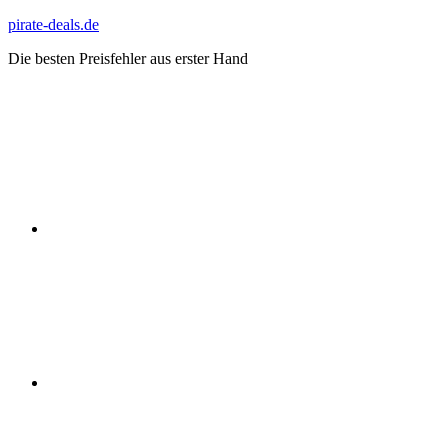
Zum
pirate-deals.de
Inhalt
Die besten Preisfehler aus erster Hand
springen
WhatsApp
Telegram
Discord