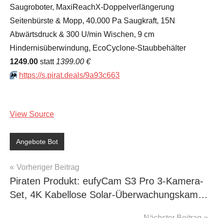
Saugroboter, MaxiReachX-Doppelverlängerung
Seitenbürste & Mopp, 40.000 Pa Saugkraft, 15N
Abwärtsdruck & 300 U/min Wischen, 9 cm
Hindernisüberwindung, EcoCyclone-Staubbehälter
1249.00
statt
1399.00 €
⏩️
https://s.pirat.deals/9a93c663
View Source
Angebote Bot
Beitragsnavigation
Vorheriger Beitrag
Piraten Produkt: eufyCam S3 Pro 3-Kamera-
Set, 4K Kabellose Solar-Überwachungskam…
Nächster Beitrag