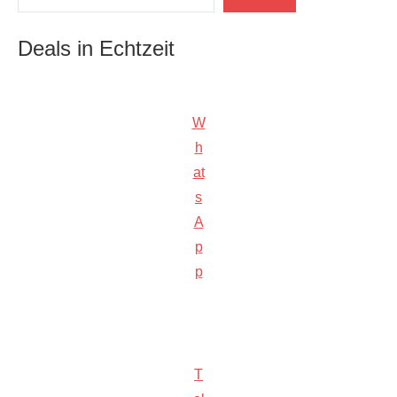
Deals in Echtzeit
W
h
at
s
A
p
p
T