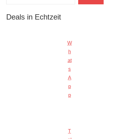
Deals in Echtzeit
W
h
at
s
A
p
p
T