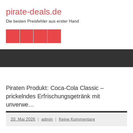
Zum
pirate-deals.de
Inhalt
springen
Die besten Preisfehler aus erster Hand
WhatsApp
Telegram
Discord
Facebook
Piraten Produkt: Coca-Cola Classic –
prickelndes Erfrischungsgetränk mit
unverwe…
20. Mai 2026
admin
Keine Kommentare