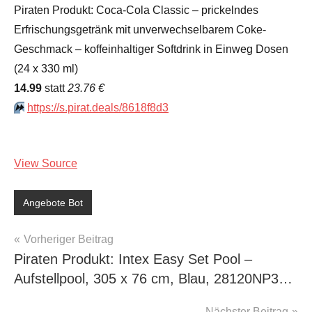
Piraten Produkt: Coca-Cola Classic – prickelndes
Erfrischungsgetränk mit unverwechselbarem Coke-
Geschmack – koffeinhaltiger Softdrink in Einweg Dosen
(24 x 330 ml)
14.99
statt
23.76 €
⏩️
https://s.pirat.deals/8618f8d3
View Source
Angebote Bot
Beitragsnavigation
Vorheriger Beitrag
Piraten Produkt: Intex Easy Set Pool –
Aufstellpool, 305 x 76 cm, Blau, 28120NP3…
Nächster Beitrag