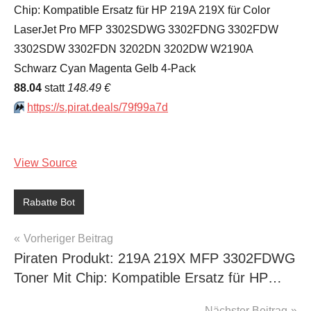
Chip: Kompatible Ersatz für HP 219A 219X für Color
LaserJet Pro MFP 3302SDWG 3302FDNG 3302FDW
3302SDW 3302FDN 3202DN 3202DW W2190A
Schwarz Cyan Magenta Gelb 4-Pack
88.04
statt
148.49 €
⏩️
https://s.pirat.deals/79f99a7d
View Source
Rabatte Bot
Beitragsnavigation
Vorheriger Beitrag
Piraten Produkt: 219A 219X MFP 3302FDWG
Toner Mit Chip: Kompatible Ersatz für HP…
Nächster Beitrag