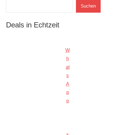
Suchen
Suchen
Deals in Echtzeit
W
h
at
s
A
p
p