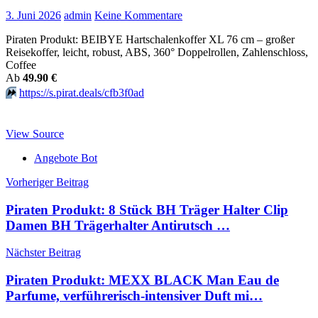
3. Juni 2026
admin
Keine Kommentare
Piraten Produkt: BEIBYE Hartschalenkoffer XL 76 cm – großer
Reisekoffer, leicht, robust, ABS, 360° Doppelrollen, Zahlenschloss,
Coffee
Аb
49.90 €
⏩️
https://s.pirat.deals/cfb3f0ad
View Source
Angebote Bot
Beitragsnavigation
Vorheriger Beitrag
Piraten Produkt: 8 Stück BH Träger Halter Clip
Damen BH Trägerhalter Antirutsch …
Nächster Beitrag
Piraten Produkt: MEXX BLACK Man Eau de
Parfume, verführerisch-intensiver Duft mi…