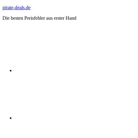
Zum
pirate-deals.de
Inhalt
Die besten Preisfehler aus erster Hand
springen
WhatsApp
Telegram
Discord