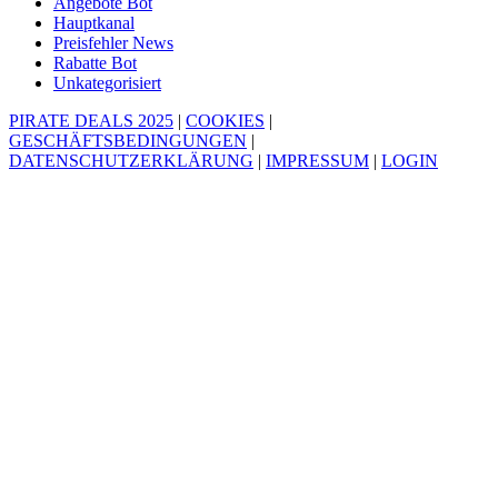
Angebote Bot
Hauptkanal
Preisfehler News
Rabatte Bot
Unkategorisiert
PIRATE DEALS 2025
|
COOKIES
|
GESCHÄFTSBEDINGUNGEN
|
DATENSCHUTZERKLÄRUNG
|
IMPRESSUM
|
LOGIN