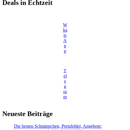
Deals in Echtzeit
W
ha
ts
A
p
p
T
el
e
g
ra
m
Neueste Beiträge
Die besten Schnäppchen, Preisfehler, Angebote: