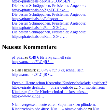
https://piratedeals.de/MAGCOMSEN …
Die besten Schnäppchen, Preisfehler, Angebote:
https://piratedeals.de/ZgoEC Häke…
Die besten Schnäppchen, Preisfehler, Angebote:
https://piratedeals.de/Polisport …
Die besten Schnäppchen, Preisfehler, Angebote:
https://piratedeals.de/Rain-X® 2-…
Die besten Schnäppchen, Preisfehler, Angebote:
https://piratedeals.de/Rain-X® 2-…
Neueste Kommentare
pl_pirat
zu
0,49 € für 3 kg schnell sein
https://amzn.to/3LCrjRS…
Nalan Hizlitürk
zu
0,49 € für 3 kg schnell sein
https://amzn.to/3LCrjRS…
Freebie! Heute schon Kostenlos Kinderschokolade gesichert?
https://pirate-deals.d… – pirate-deals.de
zu
Nur morgen zum
Kindertag für alle Kinderschokolade kostenlos…
https://www.kinde…
Nicht vergessen, heute euren Supermarkt zu plündern.
Kinderschokolade 4free. Nur… – pirate-deals.de
zu
Nur