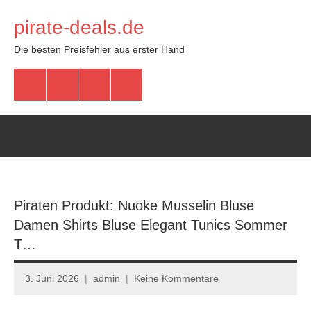
Zum
pirate-deals.de
Inhalt
springen
Die besten Preisfehler aus erster Hand
WhatsApp
Telegram
Discord
Facebook
Piraten Produkt: Nuoke Musselin Bluse
Damen Shirts Bluse Elegant Tunics Sommer
T…
3. Juni 2026
admin
Keine Kommentare