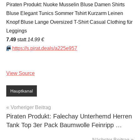
Piraten Produkt: Nuoke Musselin Bluse Damen Shirts
Bluse Elegant Tunics Sommer Tshirt Kurzarm Leinen
Knopf Bluse Lange Oversized T-Shirt Casual Clothing für
Leggings
7.49
statt
14.99 €
⏩️
https://s.pirat.deals/a225e957
View Source
Hauptkanal
Beitragsnavigation
Vorheriger Beitrag
Piraten Produkt: Falechay Unterhemd Herren
Tank Top 3er Pack Baumwolle Feinripp …
Nächster Beitrag