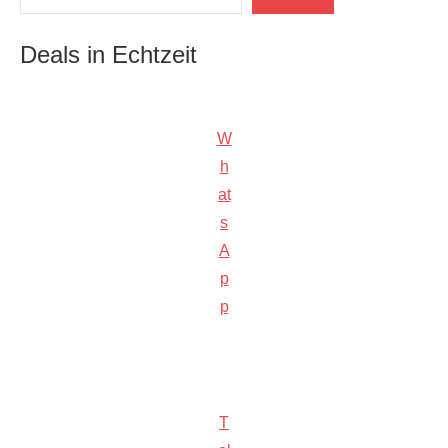
Deals in Echtzeit
W
h
at
s
A
p
p
T