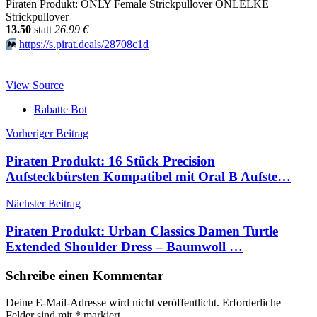
Piraten Produkt: ONLY Female Strickpullover ONLELKE
Strickpullover
13.50
statt
26.99 €
⏩️
https://s.pirat.deals/28708c1d
View Source
Rabatte Bot
Beitragsnavigation
Vorheriger Beitrag
Piraten Produkt: 16 Stück Precision
Aufsteckbürsten Kompatibel mit Oral B Aufste…
Nächster Beitrag
Piraten Produkt: Urban Classics Damen Turtle
Extended Shoulder Dress – Baumwoll …
Schreibe einen Kommentar
Deine E-Mail-Adresse wird nicht veröffentlicht.
Erforderliche
Felder sind mit
*
markiert