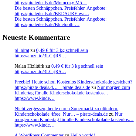
https://piratedeals.de/Momcozy M5…
Die besten Schnäppchen, Preisfehler, Angebote:
https://piratedeals.de/BEDSURE wa…
Die besten Schnäppchen, Preisfehler, Angebote:
https://piratedeals.de/Bluetooth …
Neueste Kommentare
pl_pirat
zu
0,49 € für 3 kg schnell sein
https://amzn.to/3LCrjRS…
Nalan Hizlitürk
zu
0,49 € für 3 kg schnell sein
https://amzn.to/3LCrjRS…
Freebie! Heute schon Kostenlos Kinderschokolade gesichert?
https://pirate-deals.d… – pirate-deals.de
zu
Nur morgen zum
Kindertag für alle Kinderschokolade kostenlos…
https://www.kinde…
Nicht vergessen, heute euren Supermarkt zu plündern.
Kinderschokolade 4free. Nur… – pirate-deals.de
zu
Nur
morgen zum Kindertag für alle Kinderschokolade kostenlos…
https://www.kinde…
A WordPress Commenter
zu
Hello world!