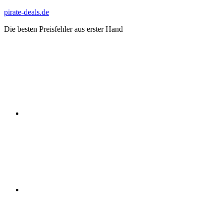
Zum
pirate-deals.de
Inhalt
Die besten Preisfehler aus erster Hand
springen
WhatsApp
Telegram
Discord