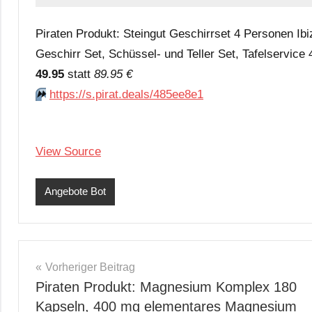
Piraten Produkt: Steingut Geschirrset 4 Personen I
Geschirr Set, Schüssel- und Teller Set, Tafelservice
49.95
statt
89.95 €
⏩️
https://s.pirat.deals/485ee8e1
View Source
Angebote Bot
Beitragsnavigation
Vorheriger Beitrag
Piraten Produkt: Magnesium Komplex 180
Kapseln, 400 mg elementares Magnesium