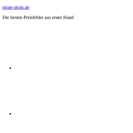
Zum
pirate-deals.de
Inhalt
Die besten Preisfehler aus erster Hand
springen
WhatsApp
Telegram
Discord