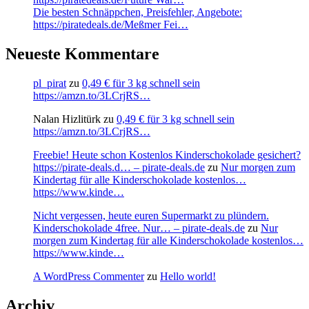
Die besten Schnäppchen, Preisfehler, Angebote:
https://piratedeals.de/Meßmer Fei…
Neueste Kommentare
pl_pirat
zu
0,49 € für 3 kg schnell sein
https://amzn.to/3LCrjRS…
Nalan Hizlitürk
zu
0,49 € für 3 kg schnell sein
https://amzn.to/3LCrjRS…
Freebie! Heute schon Kostenlos Kinderschokolade gesichert?
https://pirate-deals.d… – pirate-deals.de
zu
Nur morgen zum
Kindertag für alle Kinderschokolade kostenlos…
https://www.kinde…
Nicht vergessen, heute euren Supermarkt zu plündern.
Kinderschokolade 4free. Nur… – pirate-deals.de
zu
Nur
morgen zum Kindertag für alle Kinderschokolade kostenlos…
https://www.kinde…
A WordPress Commenter
zu
Hello world!
Archiv