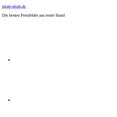
Zum
pirate-deals.de
Inhalt
Die besten Preisfehler aus erster Hand
springen
WhatsApp
Telegram
Discord