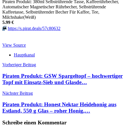
Piraten Produkt: 380ml Selbstrührende Tasse, Kaffeerührbecher,
Automatischer Magnetischer Rührbecher, Selbstrührende
Kaffeetasse, Selbstrührender Becher Für Kaffee, Tee,
Milchshake(Weiß)
5.99 €
⏩️
https://s.pirat.deals/57c80632
View Source
Hauptkanal
Beitragsnavigation
Vorheriger Beitrag
Piraten Produkt: GSW Spargeltopf – hochwertiger
Topf mit Einsatz-Sieb und Glasde…
Nächster Beitrag
Piraten Produkt: Honest Nektar Heidehonig aus
Estland, 550 g Glas – roher Honig,…
Schreibe einen Kommentar