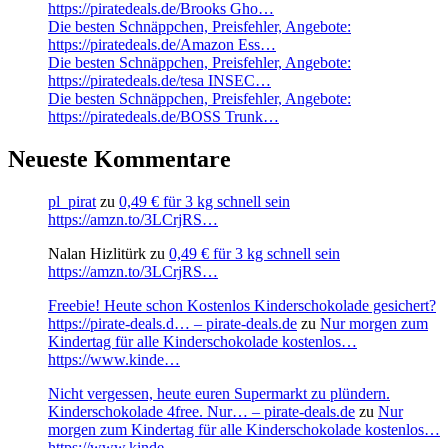
https://piratedeals.de/Brooks Gho…
Die besten Schnäppchen, Preisfehler, Angebote:
https://piratedeals.de/Amazon Ess…
Die besten Schnäppchen, Preisfehler, Angebote:
https://piratedeals.de/tesa INSEC…
Die besten Schnäppchen, Preisfehler, Angebote:
https://piratedeals.de/BOSS Trunk…
Neueste Kommentare
pl_pirat
zu
0,49 € für 3 kg schnell sein
https://amzn.to/3LCrjRS…
Nalan Hizlitürk
zu
0,49 € für 3 kg schnell sein
https://amzn.to/3LCrjRS…
Freebie! Heute schon Kostenlos Kinderschokolade gesichert?
https://pirate-deals.d… – pirate-deals.de
zu
Nur morgen zum
Kindertag für alle Kinderschokolade kostenlos…
https://www.kinde…
Nicht vergessen, heute euren Supermarkt zu plündern.
Kinderschokolade 4free. Nur… – pirate-deals.de
zu
Nur
morgen zum Kindertag für alle Kinderschokolade kostenlos…
https://www.kinde…