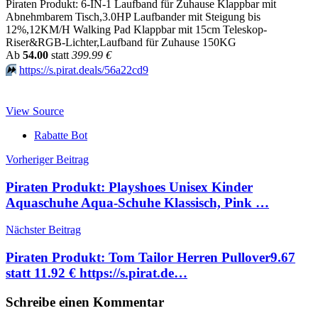
Piraten Produkt: 6-IN-1 Laufband für Zuhause Klappbar mit
Abnehmbarem Tisch,3.0HP Laufbander mit Steigung bis
12%,12KM/H Walking Pad Klappbar mit 15cm Teleskop-
Riser&RGB-Lichter,Laufband für Zuhause 150KG
Аb
54.00
statt
399.99 €
⏩️
https://s.pirat.deals/56a22cd9
View Source
Rabatte Bot
Beitragsnavigation
Vorheriger Beitrag
Piraten Produkt: Playshoes Unisex Kinder
Aquaschuhe Aqua-Schuhe Klassisch, Pink …
Nächster Beitrag
Piraten Produkt: Tom Tailor Herren Pullover9.67
statt 11.92 € https://s.pirat.de…
Schreibe einen Kommentar