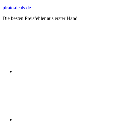
Zum
pirate-deals.de
Inhalt
Die besten Preisfehler aus erster Hand
springen
WhatsApp
Telegram
Discord