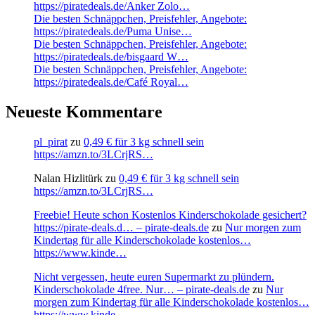
https://piratedeals.de/Anker Zolo…
Die besten Schnäppchen, Preisfehler, Angebote:
https://piratedeals.de/Puma Unise…
Die besten Schnäppchen, Preisfehler, Angebote:
https://piratedeals.de/bisgaard W…
Die besten Schnäppchen, Preisfehler, Angebote:
https://piratedeals.de/Café Royal…
Neueste Kommentare
pl_pirat
zu
0,49 € für 3 kg schnell sein
https://amzn.to/3LCrjRS…
Nalan Hizlitürk
zu
0,49 € für 3 kg schnell sein
https://amzn.to/3LCrjRS…
Freebie! Heute schon Kostenlos Kinderschokolade gesichert?
https://pirate-deals.d… – pirate-deals.de
zu
Nur morgen zum
Kindertag für alle Kinderschokolade kostenlos…
https://www.kinde…
Nicht vergessen, heute euren Supermarkt zu plündern.
Kinderschokolade 4free. Nur… – pirate-deals.de
zu
Nur
morgen zum Kindertag für alle Kinderschokolade kostenlos…
https://www.kinde…