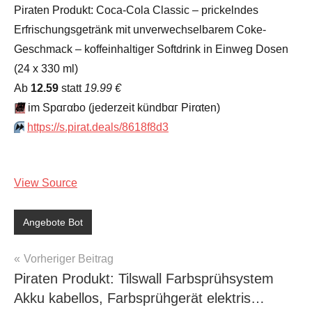
Piraten Produkt: Coca-Cola Classic – prickelndes
Erfrischungsgetränk mit unverwechselbarem Coke-
Geschmack – koffeinhaltiger Softdrink in Einweg Dosen
(24 x 330 ml)
Аb
12.59
statt
19.99 €
📆
im Spαгαbο (jеdеrzеit kündbαг Pirαten)
⏩️
https://s.pirat.deals/8618f8d3
View Source
Angebote Bot
Beitragsnavigation
Vorheriger Beitrag
Piraten Produkt: Tilswall Farbsprühsystem
Akku kabellos, Farbsprühgerät elektris…