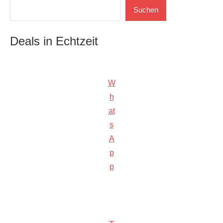
Suchen
Suchen
Deals in Echtzeit
W
h
at
s
A
p
p