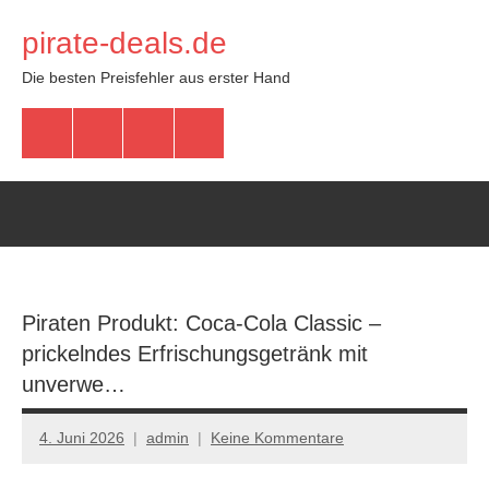
Zum
pirate-deals.de
Inhalt
springen
Die besten Preisfehler aus erster Hand
WhatsApp
Telegram
Discord
Facebook
Piraten Produkt: Coca-Cola Classic –
prickelndes Erfrischungsgetränk mit
unverwe…
4. Juni 2026
admin
Keine Kommentare