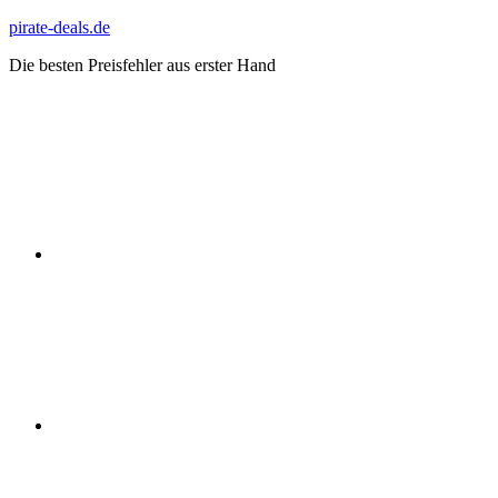
Zum
pirate-deals.de
Inhalt
Die besten Preisfehler aus erster Hand
springen
WhatsApp
Telegram
Discord