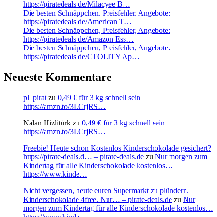
https://piratedeals.de/Milacyee B…
Die besten Schnäppchen, Preisfehler, Angebote:
https://piratedeals.de/American T…
Die besten Schnäppchen, Preisfehler, Angebote:
https://piratedeals.de/Amazon Ess…
Die besten Schnäppchen, Preisfehler, Angebote:
https://piratedeals.de/CTOLITY Ap…
Neueste Kommentare
pl_pirat
zu
0,49 € für 3 kg schnell sein
https://amzn.to/3LCrjRS…
Nalan Hizlitürk
zu
0,49 € für 3 kg schnell sein
https://amzn.to/3LCrjRS…
Freebie! Heute schon Kostenlos Kinderschokolade gesichert?
https://pirate-deals.d… – pirate-deals.de
zu
Nur morgen zum
Kindertag für alle Kinderschokolade kostenlos…
https://www.kinde…
Nicht vergessen, heute euren Supermarkt zu plündern.
Kinderschokolade 4free. Nur… – pirate-deals.de
zu
Nur
morgen zum Kindertag für alle Kinderschokolade kostenlos…
https://www.kinde…