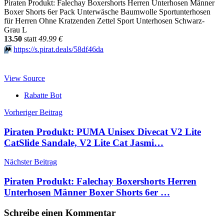
Piraten Produkt: Falechay Boxershorts Herren Unterhosen Männer
Boxer Shorts 6er Pack Unterwäsche Baumwolle Sportunterhosen
für Herren Ohne Kratzenden Zettel Sport Unterhosen Schwarz-
Grau L
13.50
statt
49.99 €
⏩️
https://s.pirat.deals/58df46da
View Source
Rabatte Bot
Beitragsnavigation
Vorheriger Beitrag
Piraten Produkt: PUMA Unisex Divecat V2 Lite
CatSlide Sandale, V2 Lite Cat Jasmi…
Nächster Beitrag
Piraten Produkt: Falechay Boxershorts Herren
Unterhosen Männer Boxer Shorts 6er …
Schreibe einen Kommentar