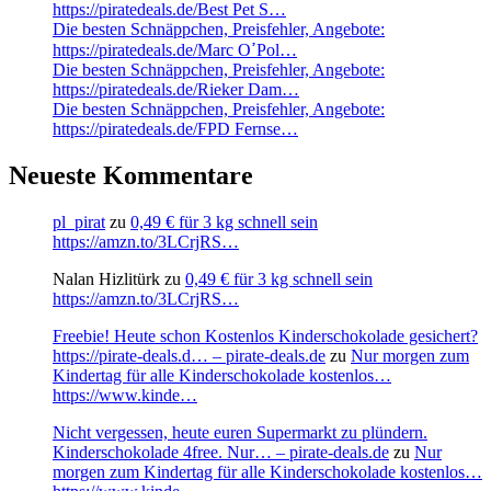
https://piratedeals.de/Best Pet S…
Die besten Schnäppchen, Preisfehler, Angebote:
https://piratedeals.de/Marc OߴPol…
Die besten Schnäppchen, Preisfehler, Angebote:
https://piratedeals.de/Rieker Dam…
Die besten Schnäppchen, Preisfehler, Angebote:
https://piratedeals.de/FPD Fernse…
Neueste Kommentare
pl_pirat
zu
0,49 € für 3 kg schnell sein
https://amzn.to/3LCrjRS…
Nalan Hizlitürk
zu
0,49 € für 3 kg schnell sein
https://amzn.to/3LCrjRS…
Freebie! Heute schon Kostenlos Kinderschokolade gesichert?
https://pirate-deals.d… – pirate-deals.de
zu
Nur morgen zum
Kindertag für alle Kinderschokolade kostenlos…
https://www.kinde…
Nicht vergessen, heute euren Supermarkt zu plündern.
Kinderschokolade 4free. Nur… – pirate-deals.de
zu
Nur
morgen zum Kindertag für alle Kinderschokolade kostenlos…