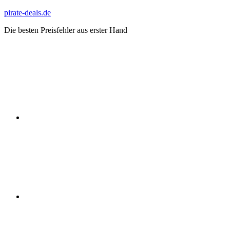
Zum
pirate-deals.de
Inhalt
Die besten Preisfehler aus erster Hand
springen
WhatsApp
Telegram
Discord