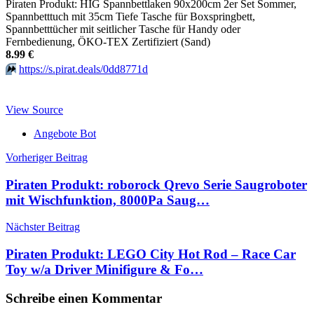
Piraten Produkt: HIG Spannbettlaken 90x200cm 2er Set Sommer,
Spannbetttuch mit 35cm Tiefe Tasche für Boxspringbett,
Spannbetttücher mit seitlicher Tasche für Handy oder
Fernbedienung, ÖKO-TEX Zertifiziert (Sand)
8.99 €
⏩️
https://s.pirat.deals/0dd8771d
View Source
Angebote Bot
Beitragsnavigation
Vorheriger Beitrag
Piraten Produkt: roborock Qrevo Serie Saugroboter
mit Wischfunktion, 8000Pa Saug…
Nächster Beitrag
Piraten Produkt: LEGO City Hot Rod – Race Car
Toy w/a Driver Minifigure & Fo…
Schreibe einen Kommentar