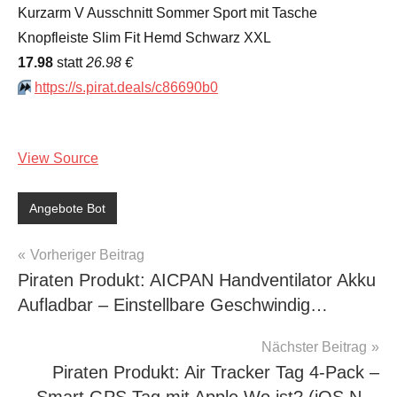
Kurzarm V Ausschnitt Sommer Sport mit Tasche
Knopfleiste Slim Fit Hemd Schwarz XXL
17.98
statt
26.98 €
⏩️
https://s.pirat.deals/c86690b0
View Source
Angebote Bot
Beitragsnavigation
Vorheriger Beitrag
Piraten Produkt: AICPAN Handventilator Akku
Aufladbar – Einstellbare Geschwindig…
Nächster Beitrag
Piraten Produkt: Air Tracker Tag 4-Pack –