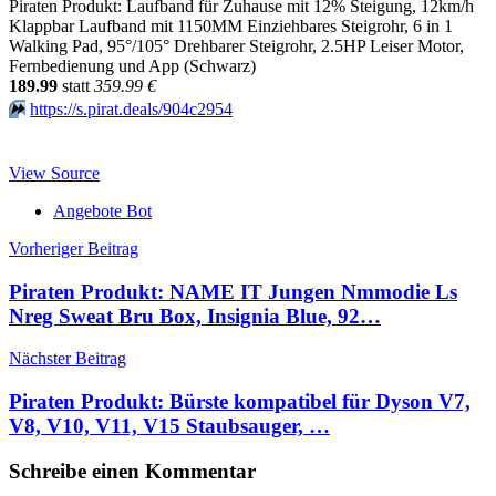
Piraten Produkt: Laufband für Zuhause mit 12% Steigung, 12km/h
Klappbar Laufband mit 1150MM Einziehbares Steigrohr, 6 in 1
Walking Pad, 95°/105° Drehbarer Steigrohr, 2.5HP Leiser Motor,
Fernbedienung und App (Schwarz)
189.99
statt
359.99 €
⏩️
https://s.pirat.deals/904c2954
View Source
Angebote Bot
Beitragsnavigation
Vorheriger Beitrag
Piraten Produkt: NAME IT Jungen Nmmodie Ls
Nreg Sweat Bru Box, Insignia Blue, 92…
Nächster Beitrag
Piraten Produkt: Bürste kompatibel für Dyson V7,
V8, V10, V11, V15 Staubsauger, …
Schreibe einen Kommentar