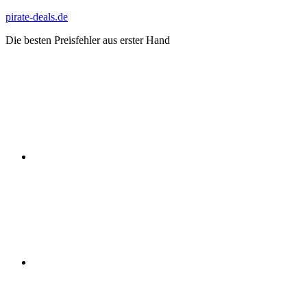
Zum
pirate-deals.de
Inhalt
Die besten Preisfehler aus erster Hand
springen
WhatsApp
Telegram
Discord