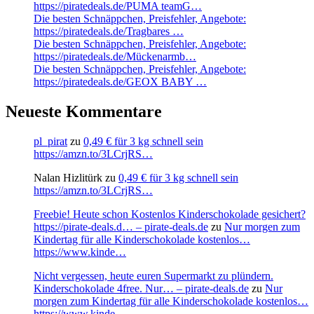
https://piratedeals.de/PUMA teamG…
Die besten Schnäppchen, Preisfehler, Angebote:
https://piratedeals.de/Tragbares …
Die besten Schnäppchen, Preisfehler, Angebote:
https://piratedeals.de/Mückenarmb…
Die besten Schnäppchen, Preisfehler, Angebote:
https://piratedeals.de/GEOX BABY …
Neueste Kommentare
pl_pirat
zu
0,49 € für 3 kg schnell sein
https://amzn.to/3LCrjRS…
Nalan Hizlitürk
zu
0,49 € für 3 kg schnell sein
https://amzn.to/3LCrjRS…
Freebie! Heute schon Kostenlos Kinderschokolade gesichert?
https://pirate-deals.d… – pirate-deals.de
zu
Nur morgen zum
Kindertag für alle Kinderschokolade kostenlos…
https://www.kinde…
Nicht vergessen, heute euren Supermarkt zu plündern.
Kinderschokolade 4free. Nur… – pirate-deals.de
zu
Nur
morgen zum Kindertag für alle Kinderschokolade kostenlos…
https://www.kinde…