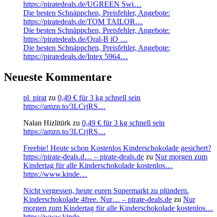
https://piratedeals.de/UGREEN Swi…
Die besten Schnäppchen, Preisfehler, Angebote:
https://piratedeals.de/TOM TAILOR…
Die besten Schnäppchen, Preisfehler, Angebote:
https://piratedeals.de/Oral-B iO …
Die besten Schnäppchen, Preisfehler, Angebote:
https://piratedeals.de/Intex 5964…
Neueste Kommentare
pl_pirat
zu
0,49 € für 3 kg schnell sein
https://amzn.to/3LCrjRS…
Nalan Hizlitürk
zu
0,49 € für 3 kg schnell sein
https://amzn.to/3LCrjRS…
Freebie! Heute schon Kostenlos Kinderschokolade gesichert?
https://pirate-deals.d… – pirate-deals.de
zu
Nur morgen zum
Kindertag für alle Kinderschokolade kostenlos…
https://www.kinde…
Nicht vergessen, heute euren Supermarkt zu plündern.
Kinderschokolade 4free. Nur… – pirate-deals.de
zu
Nur
morgen zum Kindertag für alle Kinderschokolade kostenlos…
https://www.kinde…