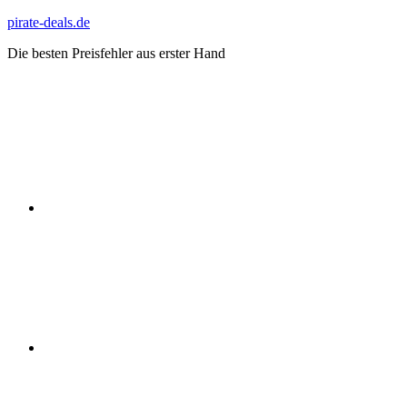
Zum
pirate-deals.de
Inhalt
Die besten Preisfehler aus erster Hand
springen
WhatsApp
Telegram
Discord