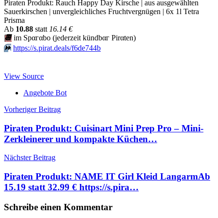
Piraten Produkt: Rauch Happy Day Kirsche | aus ausgewählten
Sauerkirschen | unvergleichliches Fruchtvergnügen | 6x 1l Tetra
Prisma
Аb
10.88
statt
16.14 €
📆
im Spαгαbο (jеdеrzеit kündbαг Pirαten)
⏩️
https://s.pirat.deals/f6de744b
View Source
Angebote Bot
Beitragsnavigation
Vorheriger Beitrag
Piraten Produkt: Cuisinart Mini Prep Pro – Mini-
Zerkleinerer und kompakte Küchen…
Nächster Beitrag
Piraten Produkt: NAME IT Girl Kleid LangarmАb
15.19 statt 32.99 € https://s.pira…
Schreibe einen Kommentar