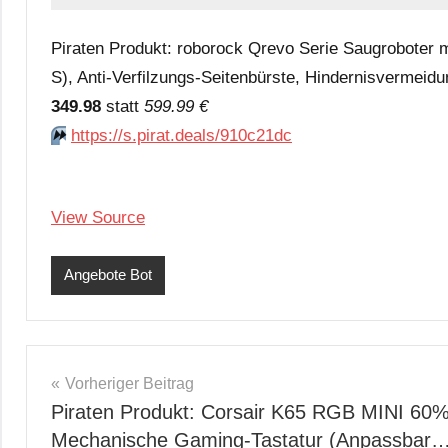
Piraten Produkt: roborock Qrevo Serie Saugroboter 
S), Anti-Verfilzungs-Seitenbürste, Hindernisvermeid
349.98
statt
599.99 €
⏩️
https://s.pirat.deals/910c21dc
View Source
Angebote Bot
Beitragsnavigation
Vorheriger Beitrag
Piraten Produkt: Corsair K65 RGB MINI 60
Mechanische Gaming-Tastatur (Anpassbar